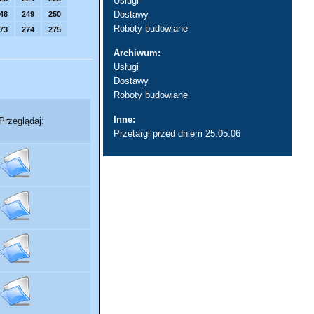
Usługi
Dostawy
48
249
250
Roboty budowlane
73
274
275
Archiwum:
Usługi
Dostawy
Roboty budowlane
Inne:
Przeglądaj:
Przetargi przed dniem 25.05.06