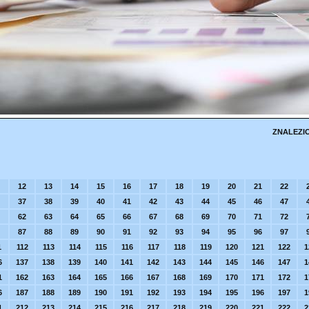
ZNALEZI
12
13
14
15
16
17
18
19
20
21
22
37
38
39
40
41
42
43
44
45
46
47
62
63
64
65
66
67
68
69
70
71
72
87
88
89
90
91
92
93
94
95
96
97
1
112
113
114
115
116
117
118
119
120
121
122
1
6
137
138
139
140
141
142
143
144
145
146
147
1
1
162
163
164
165
166
167
168
169
170
171
172
1
6
187
188
189
190
191
192
193
194
195
196
197
1
1
212
213
214
215
216
217
218
219
220
221
222
2