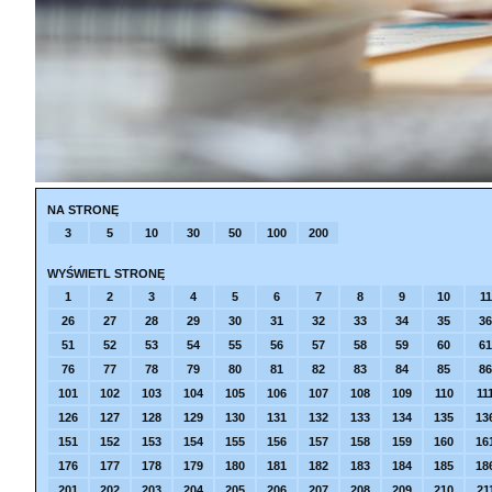
NA STRONĘ
3
5
10
30
50
100
200
WYŚWIETL STRONĘ
1
2
3
4
5
6
7
8
9
10
11
26
27
28
29
30
31
32
33
34
35
36
51
52
53
54
55
56
57
58
59
60
61
76
77
78
79
80
81
82
83
84
85
86
101
102
103
104
105
106
107
108
109
110
11
126
127
128
129
130
131
132
133
134
135
13
151
152
153
154
155
156
157
158
159
160
16
176
177
178
179
180
181
182
183
184
185
18
201
202
203
204
205
206
207
208
209
210
21