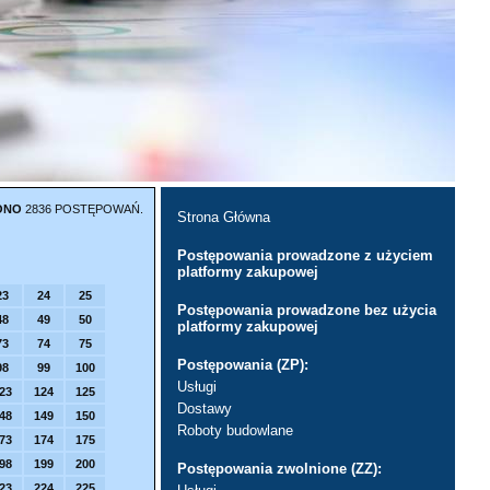
ONO
2836 POSTĘPOWAŃ.
Strona Główna
Postępowania prowadzone z użyciem
platformy zakupowej
23
24
25
Postępowania prowadzone bez użycia
48
49
50
platformy zakupowej
73
74
75
Postępowania (ZP):
98
99
100
Usługi
23
124
125
Dostawy
48
149
150
Roboty budowlane
73
174
175
98
199
200
Postępowania zwolnione (ZZ):
23
224
225