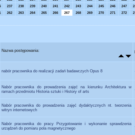
6
237
238
239
240
241
242
243
244
245
246
247
2
1
262
263
264
265
266
267
268
269
270
271
272
2
Nazwa postępowania:
nabór pracownika do realizacji zadań badawczych Opus 8
Nabór pracownika do prowadzenia zajęć na kierunku Architektura w
ramach przedmiotu Historia sztuki i History of arts
Nabór pracownika do prowadzenia zajęć dydaktycznych nt. tworzenia
witryn internetowych
Nabór pracownika do pracy Przygotowanie i wykonanie sprawdzenia
urządzeń do pomiaru pola magnetycznego