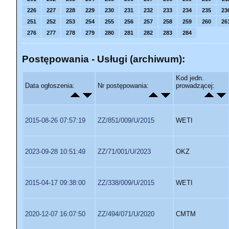
226
227
228
229
230
231
232
233
234
235
23
251
252
253
254
255
256
257
258
259
260
26
276
277
278
279
280
281
282
283
284
Postępowania - Usługi (archiwum):
Kod jedn.
Data ogłoszenia:
Nr postępowania:
prowadzącej:
2015-08-26 07:57:19
ZZ/851/009/U/2015
WETI
2023-09-28 10:51:49
ZZ/71/001/U/2023
OKZ
2015-04-17 09:38:00
ZZ/338/009/U/2015
WETI
2020-12-07 16:07:50
ZZ/494/071/U/2020
CMTM