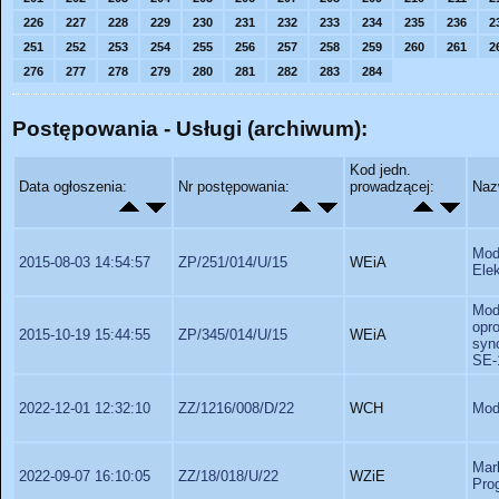
226
227
228
229
230
231
232
233
234
235
236
2
251
252
253
254
255
256
257
258
259
260
261
2
276
277
278
279
280
281
282
283
284
Postępowania - Usługi (archiwum):
Kod jedn.
Data ogłoszenia:
Nr postępowania:
prowadzącej:
Naz
Mod
2015-08-03 14:54:57
ZP/251/014/U/15
WEiA
Elek
Mod
opr
2015-10-19 15:44:55
ZP/345/014/U/15
WEiA
syn
SE-1
2022-12-01 12:32:10
ZZ/1216/008/D/22
WCH
Mod
Mar
2022-09-07 16:10:05
ZZ/18/018/U/22
WZiE
Pro