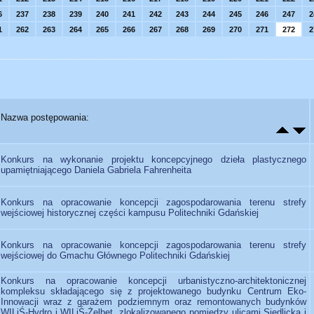
6
237
238
239
240
241
242
243
244
245
246
247
2
1
262
263
264
265
266
267
268
269
270
271
272
2
Nazwa postępowania:
Konkurs na wykonanie projektu koncepcyjnego dzieła plastycznego
upamiętniającego Daniela Gabriela Fahrenheita
Konkurs na opracowanie koncepcji zagospodarowania terenu strefy
wejściowej historycznej części kampusu Politechniki Gdańskiej
Konkurs na opracowanie koncepcji zagospodarowania terenu strefy
wejściowej do Gmachu Głównego Politechniki Gdańskiej
Konkurs na opracowanie koncepcji urbanistyczno-architektonicznej
kompleksu składającego się z projektowanego budynku Centrum Eko-
Innowacji wraz z garażem podziemnym oraz remontowanych budynków
WILiŚ-Hydro i WILiŚ-Żelbet, zlokalizowanego pomiędzy ulicami Siedlicką i