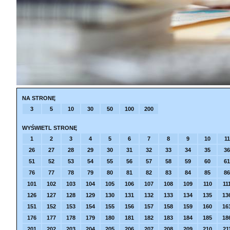
NA STRONĘ
3
5
10
30
50
100
200
WYŚWIETL STRONĘ
1
2
3
4
5
6
7
8
9
10
11
26
27
28
29
30
31
32
33
34
35
36
51
52
53
54
55
56
57
58
59
60
61
76
77
78
79
80
81
82
83
84
85
86
101
102
103
104
105
106
107
108
109
110
11
126
127
128
129
130
131
132
133
134
135
13
151
152
153
154
155
156
157
158
159
160
16
176
177
178
179
180
181
182
183
184
185
18
201
202
203
204
205
206
207
208
209
210
21