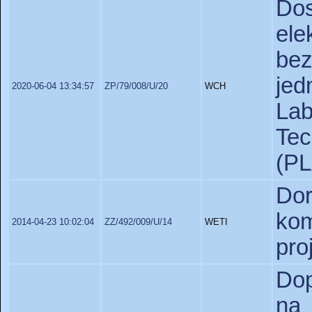
Do
el
bez
jed
2020-06-04 13:34:57
ZP/79/008/U/20
WCH
La
Te
(P
Dor
ko
2014-04-23 10:02:04
ZZ/492/009/U/14
WETI
pr
Dop
na 