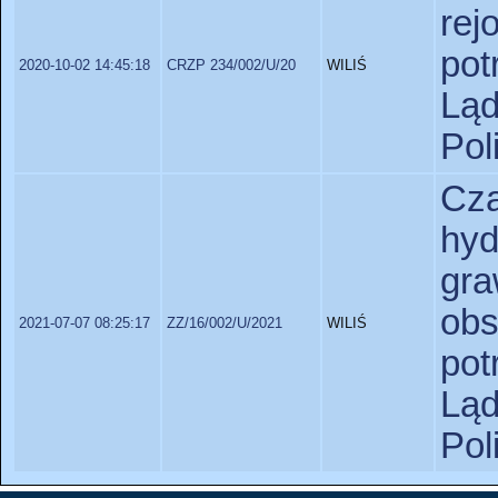
rej
pot
2020-10-02 14:45:18
CRZP 234/002/U/20
WILIŚ
Lą
Pol
Cz
hy
gra
obs
2021-07-07 08:25:17
ZZ/16/002/U/2021
WILIŚ
pot
Lą
Pol