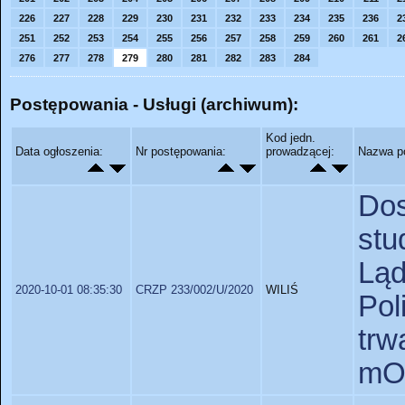
226
227
228
229
230
231
232
233
234
235
236
2
251
252
253
254
255
256
257
258
259
260
261
2
276
277
278
279
280
281
282
283
284
Postępowania - Usługi (archiwum):
Kod jedn.
Data ogłoszenia:
Nr postępowania:
prowadzącej:
Nazwa p
Do
stu
Lą
2020-10-01 08:35:30
CRZP 233/002/U/2020
WILIŚ
Pol
trw
mOs