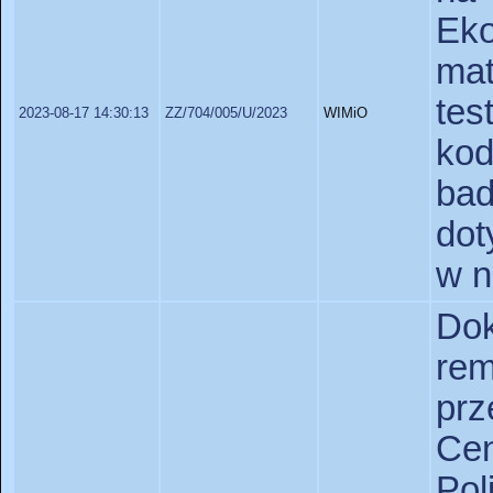
Ek
ma
tes
2023-08-17 14:30:13
ZZ/704/005/U/2023
WIMiO
ko
ba
dot
w n
Do
re
pr
Cen
Po