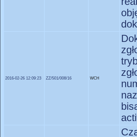
rea
ob
dok
Do
zg
tr
zgł
2016-02-26 12:09:23
ZZ/501/008/16
WCH
nu
na
bis
act
Cza