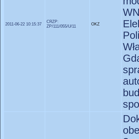
mo
WN
Ele
CRZP:
2011-06-22 10:15:37
OKZ
ZP/111/055/U/11
Pol
Wł
Gd
sp
aut
bu
spo
Do
obe