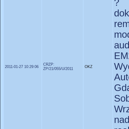
? 
do
re
mo
au
EM
Wy
CRZP:
2011-01-27 10:29:06
OKZ
ZP/21/055/U/2011
Au
Gd
So
Wr
na