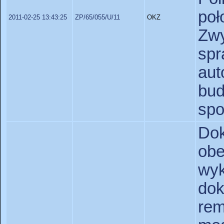
poł
2011-02-25 13:43:25
ZP/65/055/U/11
OKZ
Zw
sp
aut
bu
spo
Do
obe
w
do
re