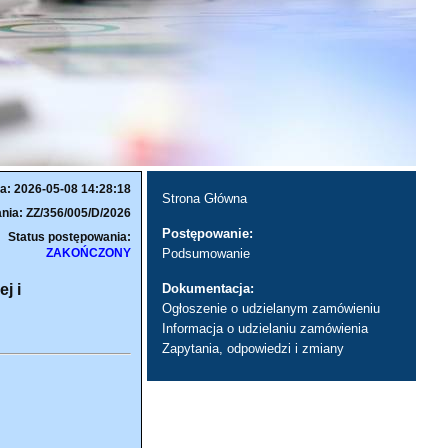
a: 2026-05-08 14:28:18
Strona Główna
nia: ZZ/356/005/D/2026
Postępowanie:
Status postępowania:
ZAKOŃCZONY
Podsumowanie
j i
Dokumentacja:
Ogłoszenie o udzielanym zamówieniu
Informacja o udzielaniu zamówienia
Zapytania, odpowiedzi i zmiany