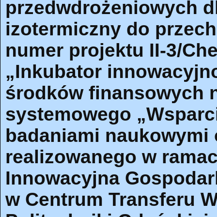
przedwdrożeniowych dl
izotermiczny do prze
numer projektu II-3/Ch
„Inkubator innowacyjn
środków finansowych n
systemowego „Wsparci
badaniami naukowymi o
realizowanego w rama
Innowacyjna Gospodar
w Centrum Transferu Wi