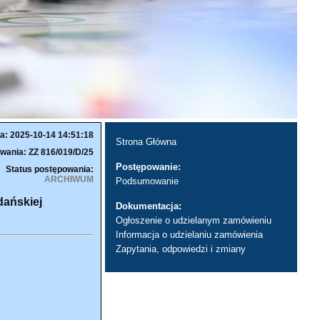
a: 2025-10-14 14:51:18
Strona Główna
wania: ZZ 816/019/D/25
Postępowanie:
Status postępowania:
ARCHIWUM
Podsumowanie
dańskiej
Dokumentacja:
Ogłoszenie o udzielanym zamówieniu
Informacja o udzielaniu zamówienia
Zapytania, odpowiedzi i zmiany