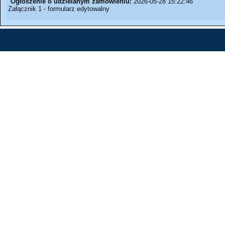
Ogłoszenie o udzielanym zamówieniu:
2026-05-28 15:22:46
Załącznik 1 - formularz edytowalny