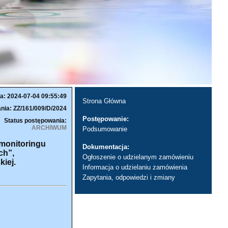
a: 2024-07-04 09:55:49
Strona Główna
nia: ZZ/161/009/D/2024
Postępowanie:
Status postępowania:
ARCHIWUM
Podsumowanie
 monitoringu
Dokumentacja:
ch”,
Ogłoszenie o udzielanym zamówieniu
iej.
Informacja o udzielaniu zamówienia
Zapytania, odpowiedzi i zmiany