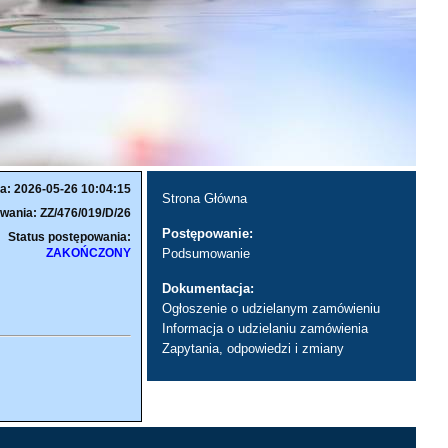
a: 2026-05-26 10:04:15
Strona Główna
wania: ZZ/476/019/D/26
Postępowanie:
Status postępowania:
ZAKOŃCZONY
Podsumowanie
Dokumentacja:
Ogłoszenie o udzielanym zamówieniu
Informacja o udzielaniu zamówienia
Zapytania, odpowiedzi i zmiany