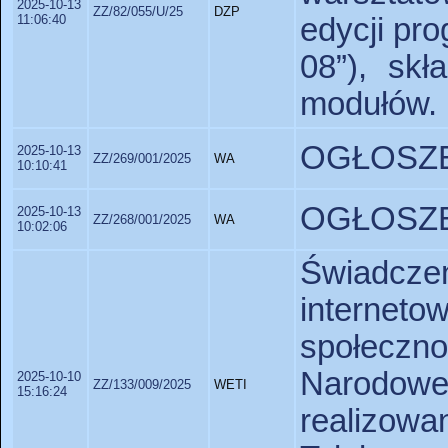
2025-10-13
ZZ/82/055/U/25
DZP
11:06:40
edycji pr
08”), skł
modułów.
OGŁOSZE
2025-10-13
ZZ/269/001/2025
WA
10:10:41
OGŁOSZE
2025-10-13
ZZ/268/001/2025
WA
10:02:06
Świadcz
intern
społecz
Narodow
2025-10-10
ZZ/133/009/2025
WETI
15:16:24
realizo