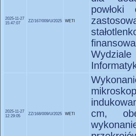
powłoki 
zastoso
2025-11-27
ZZ/167/009/U/2025
WETI
15:47:07
stałotle
finansow
Wydziale
Informatyk
Wykona
mikros
indukowa
cm, obe
2025-11-27
ZZ/168/009/U/2025
WETI
12:29:05
wykonani