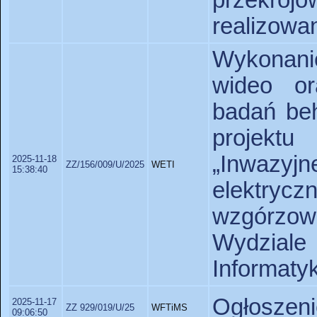
przekr
realizow
Wykonani
wideo or
badań be
projekt
„Inwazy
2025-11-18
ZZ/156/009/U/2025
WETI
15:38:40
elektryc
wzgórzo
Wydziale
Informatyk
Ogłoszeni
2025-11-17
ZZ 929/019/U/25
WFTiMS
09:06:50