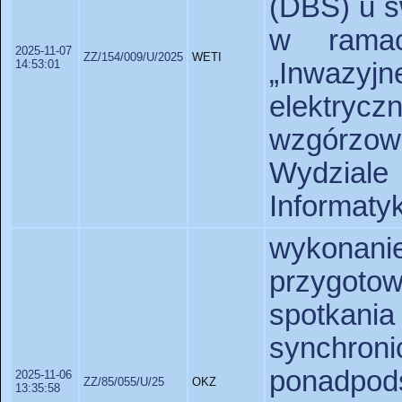
(DBS) u s
w ramac
2025-11-07
ZZ/154/009/U/2025
WETI
14:53:01
„Inwazy
elektryc
wzgórzo
Wydziale
Informatyk
wykona
przygoto
spotka
synchroni
ponadpod
2025-11-06
ZZ/85/055/U/25
OKZ
13:35:58