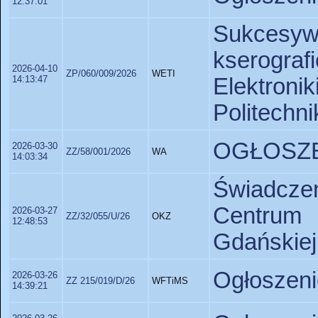
12:37:01
Sukce
kserogr
2026-04-10
ZP/060/009/2026
WETI
14:13:47
Elektron
Politechni
OGŁOSZE
2026-03-30
ZZ/58/001/2026
WA
14:03:34
Świadczen
Centrum 
2026-03-27
ZZ/32/055/U/26
OKZ
12:48:53
Gdańskiej
Ogłoszeni
2026-03-26
ZZ 215/019/D/26
WFTiMS
14:39:21