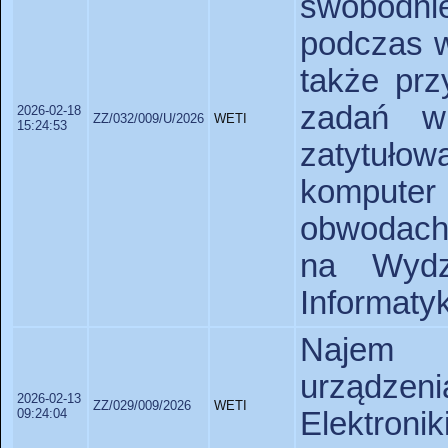
swobodnie
podczas w
także prz
zadań w
2026-02-18
ZZ/032/009/U/2026
WETI
15:24:53
zatytuło
komputer 
obwodach
na Wydzi
Informatyk
Najem i
urządzeni
2026-02-13
ZZ/029/009/2026
WETI
09:24:04
Elektron