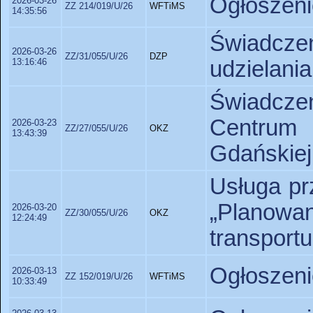
Ogłoszeni
2026-03-26
ZZ 214/019/U/26
WFTiMS
14:35:56
Świadcze
2026-03-26
ZZ/31/055/U/26
DZP
13:16:46
udzielani
Świadczen
Centrum 
2026-03-23
ZZ/27/055/U/26
OKZ
13:43:39
Gdańskiej
Usługa pr
„Planow
2026-03-20
ZZ/30/055/U/26
OKZ
12:24:49
transportu
Ogłoszeni
2026-03-13
ZZ 152/019/U/26
WFTiMS
10:33:49