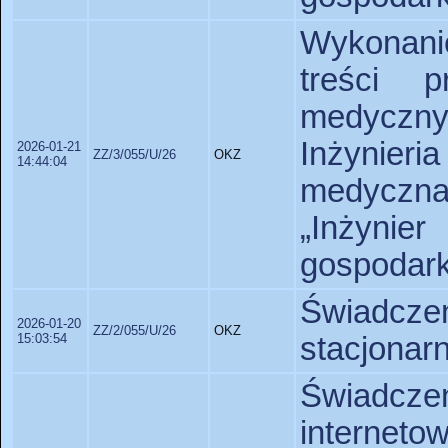
Wykonanie
treści p
medyczn
Inżynieri
2026-01-21
ZZ/3/055/U/26
OKZ
14:44:04
medyczna
„Inżynie
gospodark
Świadczen
2026-01-20
ZZ/2/055/U/26
OKZ
15:03:54
stacjonarn
Świadcz
intern