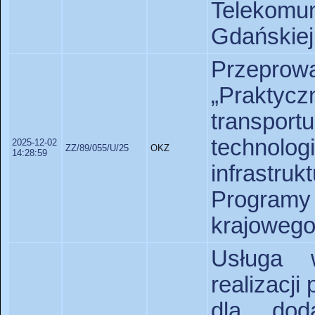
Telekomu
Gdańskiej
Przeprow
„Praktycz
transpor
technol
2025-12-02
ZZ/89/055/U/25
OKZ
14:28:59
infrastru
Program
krajowego
Usługa 
realizacji
dla dod