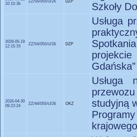
ZZ/55/055/U/26
DZP
10:10:36
Szkoły Dok
Usługa pr
praktyc
Spotkani
2026-05-19
ZZ/54/055/U/26
DZP
12:15:33
projekci
Gdańska”
Usługa 
przewozu 
studyjną w
2026-04-30
ZZ/44/055/U/26
OKZ
09:23:24
Program
krajowego