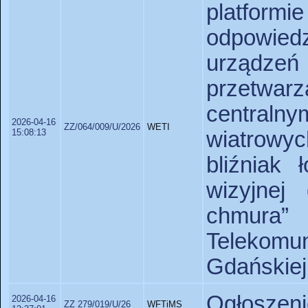
platfo
odpowie
urządz
przetwar
centralny
2026-04-16
ZZ/064/009/U/2026
WETI
15:08:13
wiatrowy
bliźniak 
wizyjnej 
chmura
Telekomu
Gdańskiej
Ogłoszeni
2026-04-16
ZZ 279/019/U/26
WFTiMS