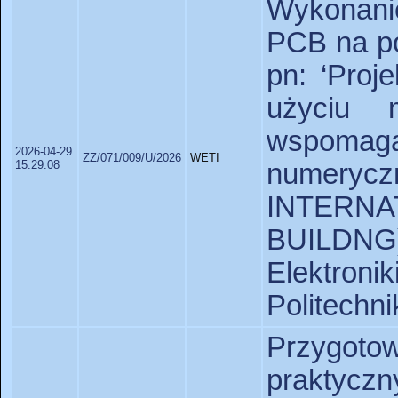
Wykonanie
PCB na po
pn: ‘Proj
użyciu 
wspomag
2026-04-29
ZZ/071/009/U/2026
WETI
15:29:08
numeryc
INTER
BUILDNG
Elektron
Politechni
Przygot
praktyczn