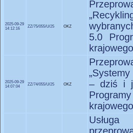
Przeprow
„Recykl
wybranych
2025-09-29
ZZ/75/055/U/25
OKZ
14:12:16
5.0 Prog
krajowego
Przeprow
„Systemy
– dziś i 
2025-09-29
ZZ/74/055/U/25
OKZ
14:07:04
Program
krajowego
Usługa 
przepr