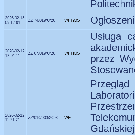
Politechni
Ogłoszeni
2026-02-13
ZZ 74/019/U/26
WFTiMS
09:12:01
Usługa ca
akademick
2026-02-12
ZZ 67/019/U/26
WFTiMS
12:01:11
przez Wyd
Stosowane
Przeglą
Laborat
Przestr
Telekomu
2026-02-12
ZZ/019/009/2026
WETI
11:21:21
Gdański