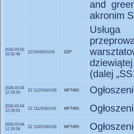
and green
akronim 
Usługa 
przepr
warszta
2026-03-05
ZZ/20/055/U/26
DZP
16:02:48
dziewiąte
(dalej „SS
Ogłoszeni
2026-03-04
ZZ 112/019/U/26
WFTiMS
12:29:54
Ogłoszeni
2026-03-04
ZZ 111/019/U/26
WFTiMS
12:29:03
Ogłoszeni
2026-03-04
ZZ 110/019/U/26
WFTiMS
12:28:08