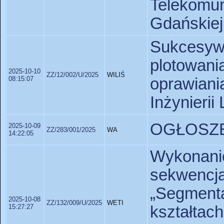
Telekomu
Gdańskiej
Sukcesyw
plotowa
2025-10-10
ZZ/12/002/U/2025
WILIŚ
08:15:07
oprawian
Inżynierii
OGŁOSZE
2025-10-09
ZZ/283/001/2025
WA
14:22:05
Wykonani
sekwenc
„Segmenta
2025-10-08
ZZ/132/009/U/2025
WETI
15:27:27
kształtac