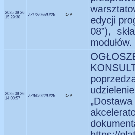
warsztato
2025-09-26
ZZ/72/055/U/25
DZP
15:29:30
edycji pr
08”), skł
modułów.
OGŁO
KONS
poprzedz
udziele
2025-09-26
ZZ/50/022/U/25
DZP
14:00:57
„Dosta
akceler
dokumen
https://p