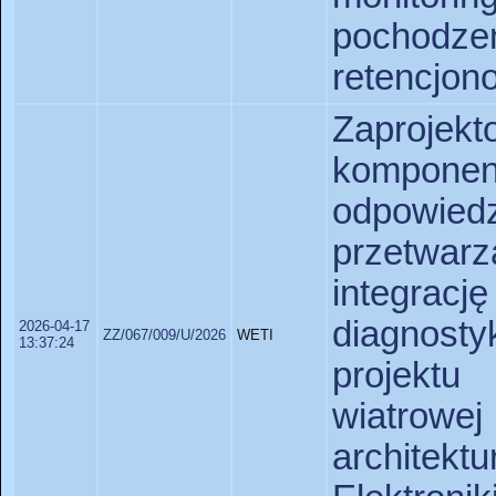
pochodze
retencjo
Zaprojekt
kompon
odpowi
przetwar
integrac
diagnosty
2026-04-17
ZZ/067/009/U/2026
WETI
13:37:24
projektu
wiatrowej
architek