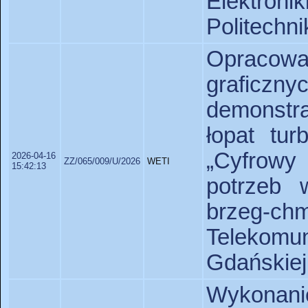
Elektron
Politechni
Opracowan
graficzny
demonstra
łopat tur
„Cyfrowy 
2026-04-16
ZZ/065/009/U/2026
WETI
15:42:13
potrzeb w
brzeg-ch
Telekomu
Gdańskiej
Wykonani