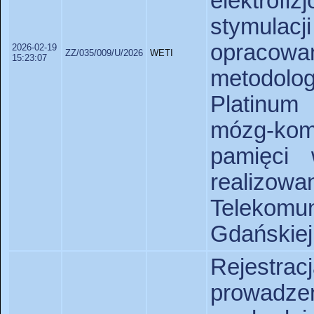
elektrofi
stymula
opracowan
2026-02-19
ZZ/035/009/U/2026
WETI
15:23:07
metodolo
Platinum 
mózg-kom
pamięci
realizo
Telekomu
Gdańskiej
Rejestracj
prowadze