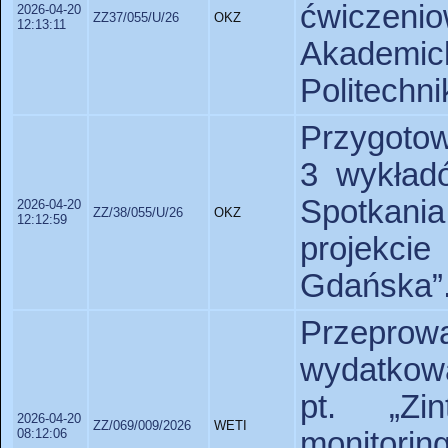
ćwiczenio
2026-04-20
ZZ37/055/U/26
OKZ
12:13:11
Akademic
Politechn
Przygotow
3 wykład
Spotkani
2026-04-20
ZZ/38/055/U/26
OKZ
12:12:59
projekci
Gdańska”
Przepro
wydatkowa
pt. „Zin
2026-04-20
ZZ/069/009/2026
WETI
08:12:06
monitorin