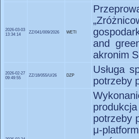
Przepro
„Zróżnico
gospodark
2026-03-03
ZZ/041/009/2026
WETI
13:34:14
and green
akronim 
Usługa sp
2026-02-27
ZZ/18/055/U/26
DZP
09:49:55
potrzeby 
Wykonan
produkcj
potrzeby 
μ-platf