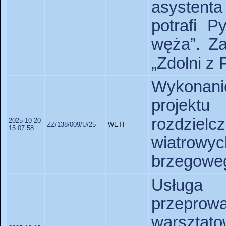
asystenta
potrafi P
węża”. Za
„Zdolni z
Wykonan
projekt
rozdziel
2025-10-20
ZZ/138/009/U/25
WETI
15:07:58
wiatrow
brzegoweg
Usługa 
przepr
warsztato