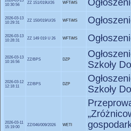
Ogłoszeni
2026-03-13
ZZ 151/019U/26
WFTiMS
10:30:56
Ogłoszeni
2026-03-13
ZZ 150/019/U/26
WFTiMS
10:29:31
Ogłoszeni
2026-03-13
ZZ 149 019 U 26
WFTiMS
10:28:31
Ogłoszeni
2026-03-13
ZZ/BPS
DZP
10:16:56
Szkoły Dok
Ogłoszeni
2026-03-12
ZZ/BPS
DZP
12:18:11
Szkoły Dok
Przepro
„Zróżnico
gospodark
2026-03-11
ZZ/046/009/2026
WETI
15:19:00