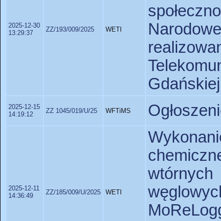
społecz
Narodow
2025-12-30
ZZ/193/009/2025
WETI
13:29:37
realizo
Telekomu
Gdańskiej
Ogłoszeni
2025-12-15
ZZ 1045/019/U/25
WFTiMS
14:19:12
Wykonan
chemiczn
wtórnyc
węglowyc
2025-12-11
ZZ/185/009/U/2025
WETI
14:36:49
MoReLog