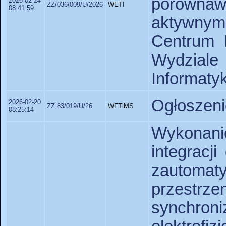
porównaw
2026-02-24
ZZ/036/009/U/2026
WETI
08:41:59
aktywny
Centrum 
Wydziale
Informatyk
Ogłoszeni
2026-02-20
ZZ 83/019/U/26
WFTiMS
08:25:14
Wykonan
integracj
zautomat
przestr
synchroni