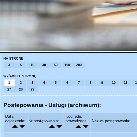
NA STRONĘ
3
5
10
30
50
100
200
WYŚWIETL STRONĘ
1
2
3
4
5
6
7
8
9
10
11
1
27
28
29
Postępowania - Usługi (archiwum):
Data
Kod jedn.
ogłoszenia:
Nr postępowania:
prowadzącej:
Nazwa postępowania: