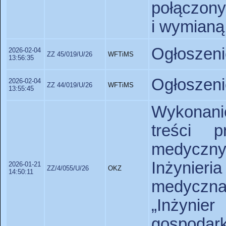
połączony
i wymianą
Ogłoszeni
2026-02-04
ZZ 45/019/U/26
WFTiMS
13:56:35
Ogłoszeni
2026-02-04
ZZ 44/019/U/26
WFTiMS
13:55:45
Wykonanie
treści p
medyczn
Inżynieri
2026-01-21
ZZ/4/055/U/26
OKZ
14:50:11
medyczna
„Inżynie
gospodark