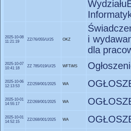
Wydział
Informatyk
Świadczen
i wydawan
2025-10-08
ZZ/76/055/U/25
OKZ
11:21:19
dla prac
Ogłoszeni
2025-10-07
ZZ 785/019/U/25
WFTiMS
10:41:18
OGŁOSZE
2025-10-06
ZZ/259/001/2025
WA
12:13:53
OGŁOSZE
2025-10-01
ZZ/269/001/2025
WA
14:55:17
OGŁOSZE
2025-10-01
ZZ/268/001/2025
WA
14:52:15