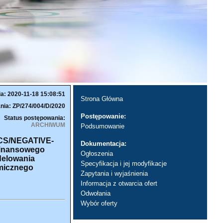
ia: 2020-11-18 15:08:51
Strona Główna
nia: ZP/274/004/D/2020
Postępowanie:
Status postępowania:
ARCHIWUM
Podsumowanie
CCS/NEGATIVE-
Dokumentacja:
Finansowego
Ogłoszenia
delowania
Specyfikacja i jej modyfikacje
micznego
Zapytania i wyjaśnienia
Informacja z otwarcia ofert
Odwołania
Wybór oferty