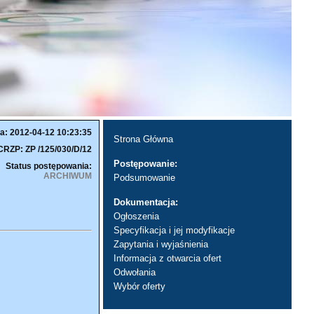
a: 2012-04-12 10:23:35
Strona Główna
CRZP: ZP /125/030/D/12
Postępowanie:
Status postępowania:
ARCHIWUM
Podsumowanie
Dokumentacja:
Ogłoszenia
Specyfikacja i jej modyfikacje
Zapytania i wyjaśnienia
Informacja z otwarcia ofert
Odwołania
Wybór oferty