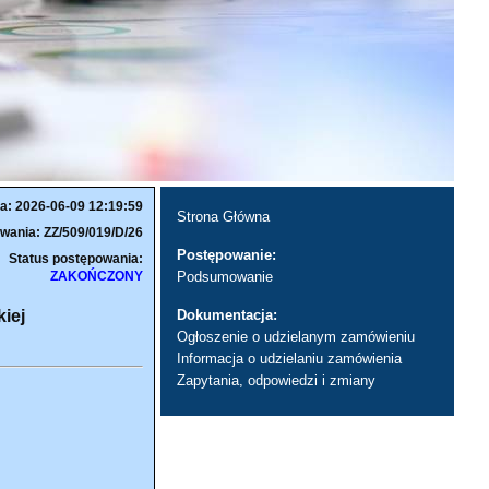
a: 2026-06-09 12:19:59
Strona Główna
wania: ZZ/509/019/D/26
Postępowanie:
Status postępowania:
ZAKOŃCZONY
Podsumowanie
iej
Dokumentacja:
Ogłoszenie o udzielanym zamówieniu
Informacja o udzielaniu zamówienia
Zapytania, odpowiedzi i zmiany