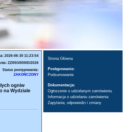
ia: 2026-06-30 11:23:54
Strona Główna
nia: ZZ/093/009/D/2026
Postępowanie:
Status postępowania:
ZAKOŃCZONY
Podsumowanie
ałych ogniw
Dokumentacja:
o na Wydziale
Ogłoszenie o udzielanym zamówieniu
Informacja o udzielaniu zamówienia
Zapytania, odpowiedzi i zmiany