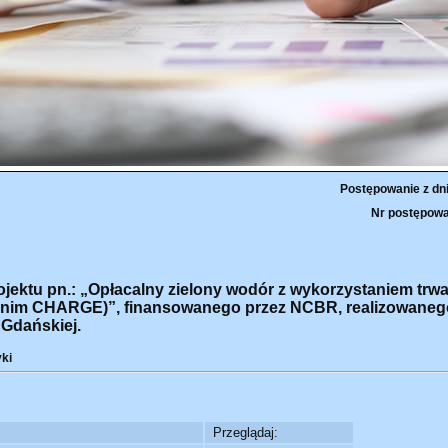
Postępowanie z dn
Nr postępowa
ojektu pn.: „Opłacalny zielony wodór z wykorzystaniem trw
onim CHARGE)”, finansowanego przez NCBR, realizowaneg
 Gdańskiej.
yki
Przeglądaj: