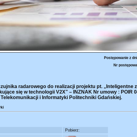
Postępowanie z dn
Nr postępowa
nika radarowego do realizacji projektu pt. „Inteligentne 
ujące się w technologii V2X” – INZNAK Nr umowy : POIR 04
 Telekomunikacji i Informatyki Politechniki Gdańskiej.
yki
Pobierz: