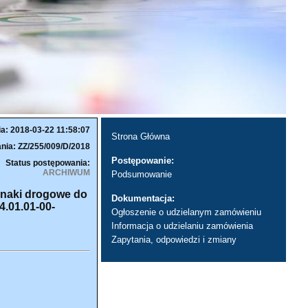
ia: 2018-03-22 11:58:07
Strona Główna
nia: ZZ/255/009/D/2018
Postępowanie:
Status postępowania:
ARCHIWUM
Podsumowanie
znaki drogowe do
Dokumentacja:
.01.01-00-
Ogłoszenie o udzielanym zamówieniu
Informacja o udzielaniu zamówienia
Zapytania, odpowiedzi i zmiany