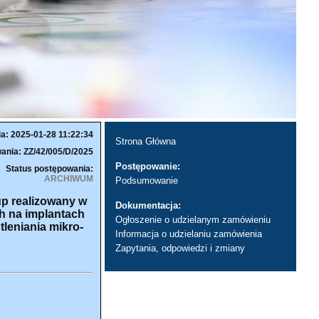
ia: 2025-01-28 11:22:34
Strona Główna
ania: ZZ/42/005/D/2025
Postępowanie:
Status postępowania:
ARCHIWUM
Podsumowanie
up realizowany w
Dokumentacja:
h na implantach
Ogłoszenie o udzielanym zamówieniu
eniania mikro-
Informacja o udzielaniu zamówienia
Zapytania, odpowiedzi i zmiany