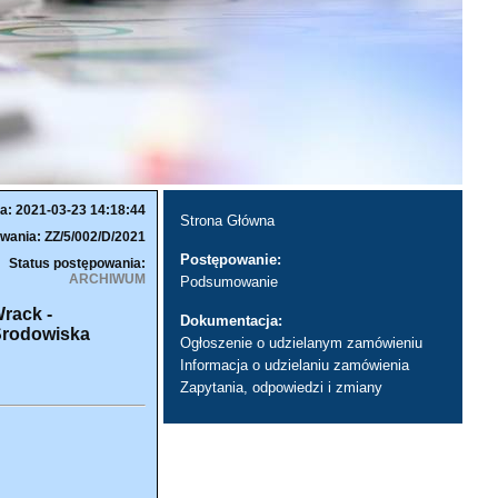
a: 2021-03-23 14:18:44
Strona Główna
wania: ZZ/5/002/D/2021
Postępowanie:
Status postępowania:
ARCHIWUM
Podsumowanie
rack -
Dokumentacja:
 Środowiska
Ogłoszenie o udzielanym zamówieniu
Informacja o udzielaniu zamówienia
Zapytania, odpowiedzi i zmiany