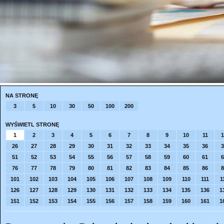
NA STRONĘ
3
5
10
30
50
100
200
WYŚWIETL STRONĘ
1
2
3
4
5
6
7
8
9
10
11
1
26
27
28
29
30
31
32
33
34
35
36
3
51
52
53
54
55
56
57
58
59
60
61
6
76
77
78
79
80
81
82
83
84
85
86
8
101
102
103
104
105
106
107
108
109
110
111
1
126
127
128
129
130
131
132
133
134
135
136
1
151
152
153
154
155
156
157
158
159
160
161
1