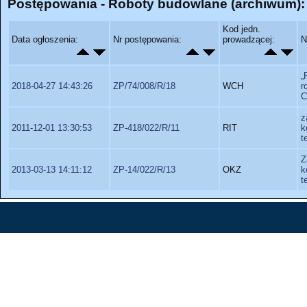
Postępowania - Roboty budowlane (archiwum):
Kod jedn.
Data ogłoszenia:
Nr postępowania:
prowadzącej:
N
„
2018-04-27 14:43:26
ZP/74/008/R/18
WCH
r
C
z
2011-12-01 13:30:53
ZP-418/022/R/11
RIT
k
t
Z
2013-03-13 14:11:12
ZP-14/022/R/13
OKZ
k
t