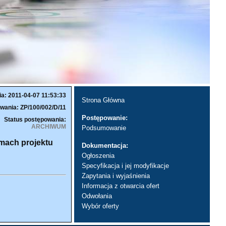
ia: 2011-04-07 11:53:33
Strona Główna
wania: ZP/100/002/D/11
Postępowanie:
Status postępowania:
ARCHIWUM
Podsumowanie
amach projektu
Dokumentacja:
Ogłoszenia
Specyfikacja i jej modyfikacje
Zapytania i wyjaśnienia
Informacja z otwarcia ofert
Odwołania
Wybór oferty