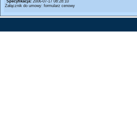
Specyfikacja:
2006-07-17 08:28:10
Załącznik do umowy: formularz cenowy