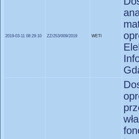
Do
an
ma
op
2019-03-11 08:29:10
ZZ/253/009/2019
WETI
Ele
In
Gda
D
op
pr
wł
fo