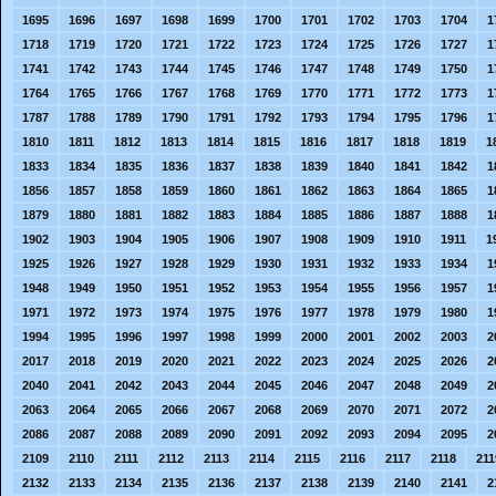
1695
1696
1697
1698
1699
1700
1701
1702
1703
1704
1
1718
1719
1720
1721
1722
1723
1724
1725
1726
1727
1
1741
1742
1743
1744
1745
1746
1747
1748
1749
1750
1
1764
1765
1766
1767
1768
1769
1770
1771
1772
1773
1
1787
1788
1789
1790
1791
1792
1793
1794
1795
1796
1
1810
1811
1812
1813
1814
1815
1816
1817
1818
1819
1
1833
1834
1835
1836
1837
1838
1839
1840
1841
1842
1
1856
1857
1858
1859
1860
1861
1862
1863
1864
1865
1
1879
1880
1881
1882
1883
1884
1885
1886
1887
1888
1
1902
1903
1904
1905
1906
1907
1908
1909
1910
1911
1
1925
1926
1927
1928
1929
1930
1931
1932
1933
1934
1
1948
1949
1950
1951
1952
1953
1954
1955
1956
1957
1
1971
1972
1973
1974
1975
1976
1977
1978
1979
1980
1
1994
1995
1996
1997
1998
1999
2000
2001
2002
2003
2
2017
2018
2019
2020
2021
2022
2023
2024
2025
2026
2
2040
2041
2042
2043
2044
2045
2046
2047
2048
2049
2
2063
2064
2065
2066
2067
2068
2069
2070
2071
2072
2
2086
2087
2088
2089
2090
2091
2092
2093
2094
2095
2
2109
2110
2111
2112
2113
2114
2115
2116
2117
2118
211
2132
2133
2134
2135
2136
2137
2138
2139
2140
2141
2