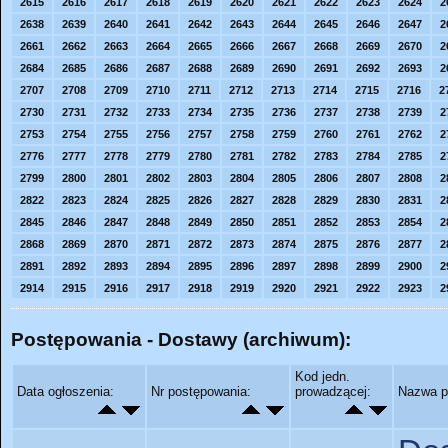
2615
2616
2617
2618
2619
2620
2621
2622
2623
2624
2
2638
2639
2640
2641
2642
2643
2644
2645
2646
2647
2
2661
2662
2663
2664
2665
2666
2667
2668
2669
2670
2
2684
2685
2686
2687
2688
2689
2690
2691
2692
2693
2
2707
2708
2709
2710
2711
2712
2713
2714
2715
2716
2
2730
2731
2732
2733
2734
2735
2736
2737
2738
2739
2
2753
2754
2755
2756
2757
2758
2759
2760
2761
2762
2
2776
2777
2778
2779
2780
2781
2782
2783
2784
2785
2
2799
2800
2801
2802
2803
2804
2805
2806
2807
2808
2
2822
2823
2824
2825
2826
2827
2828
2829
2830
2831
2
2845
2846
2847
2848
2849
2850
2851
2852
2853
2854
2
2868
2869
2870
2871
2872
2873
2874
2875
2876
2877
2
2891
2892
2893
2894
2895
2896
2897
2898
2899
2900
2
2914
2915
2916
2917
2918
2919
2920
2921
2922
2923
2
Postępowania - Dostawy (archiwum):
Kod jedn.
Data ogłoszenia:
Nr postępowania:
prowadzącej:
Nazwa p