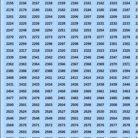
2155
2156
2157
2158
2159
2160
2161
2162
2163
2164
2
2178
2179
2180
2181
2182
2183
2184
2185
2186
2187
2
2201
2202
2203
2204
2205
2206
2207
2208
2209
2210
2
2224
2225
2226
2227
2228
2229
2230
2231
2232
2233
2
2247
2248
2249
2250
2251
2252
2253
2254
2255
2256
2
2270
2271
2272
2273
2274
2275
2276
2277
2278
2279
2
2293
2294
2295
2296
2297
2298
2299
2300
2301
2302
2
2316
2317
2318
2319
2320
2321
2322
2323
2324
2325
2
2339
2340
2341
2342
2343
2344
2345
2346
2347
2348
2
2362
2363
2364
2365
2366
2367
2368
2369
2370
2371
2
2385
2386
2387
2388
2389
2390
2391
2392
2393
2394
2
2408
2409
2410
2411
2412
2413
2414
2415
2416
2417
2
2431
2432
2433
2434
2435
2436
2437
2438
2439
2440
2
2454
2455
2456
2457
2458
2459
2460
2461
2462
2463
2
2477
2478
2479
2480
2481
2482
2483
2484
2485
2486
2
2500
2501
2502
2503
2504
2505
2506
2507
2508
2509
2
2523
2524
2525
2526
2527
2528
2529
2530
2531
2532
2
2546
2547
2548
2549
2550
2551
2552
2553
2554
2555
2
2569
2570
2571
2572
2573
2574
2575
2576
2577
2578
2
2592
2593
2594
2595
2596
2597
2598
2599
2600
2601
2