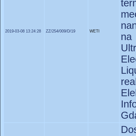
t
m
nan
2019-03-08 13:24:28
ZZ/254/009/D/19
WETI
na
Ul
Ele
Liq
re
Ele
In
Gda
D