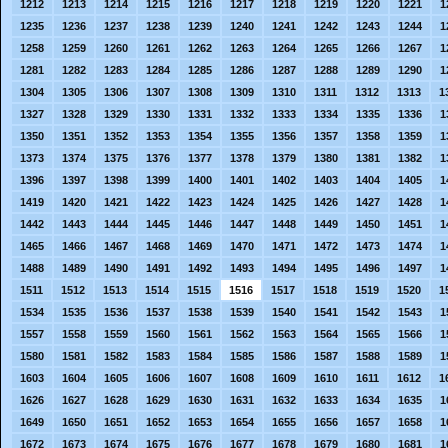
1212
1213
1214
1215
1216
1217
1218
1219
1220
1221
1
1235
1236
1237
1238
1239
1240
1241
1242
1243
1244
1
1258
1259
1260
1261
1262
1263
1264
1265
1266
1267
1
1281
1282
1283
1284
1285
1286
1287
1288
1289
1290
1
1304
1305
1306
1307
1308
1309
1310
1311
1312
1313
1
1327
1328
1329
1330
1331
1332
1333
1334
1335
1336
1
1350
1351
1352
1353
1354
1355
1356
1357
1358
1359
1
1373
1374
1375
1376
1377
1378
1379
1380
1381
1382
1
1396
1397
1398
1399
1400
1401
1402
1403
1404
1405
1
1419
1420
1421
1422
1423
1424
1425
1426
1427
1428
1
1442
1443
1444
1445
1446
1447
1448
1449
1450
1451
1
1465
1466
1467
1468
1469
1470
1471
1472
1473
1474
1
1488
1489
1490
1491
1492
1493
1494
1495
1496
1497
1
1511
1512
1513
1514
1515
1516
1517
1518
1519
1520
1
1534
1535
1536
1537
1538
1539
1540
1541
1542
1543
1
1557
1558
1559
1560
1561
1562
1563
1564
1565
1566
1
1580
1581
1582
1583
1584
1585
1586
1587
1588
1589
1
1603
1604
1605
1606
1607
1608
1609
1610
1611
1612
1
1626
1627
1628
1629
1630
1631
1632
1633
1634
1635
1
1649
1650
1651
1652
1653
1654
1655
1656
1657
1658
1
1672
1673
1674
1675
1676
1677
1678
1679
1680
1681
1