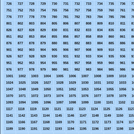
726
727
728
729
730
731
732
733
734
735
736
7
751
752
753
754
755
756
757
758
759
760
761
7
776
777
778
779
780
781
782
783
784
785
786
7
801
802
803
804
805
806
807
808
809
810
811
8
826
827
828
829
830
831
832
833
834
835
836
8
851
852
853
854
855
856
857
858
859
860
861
8
876
877
878
879
880
881
882
883
884
885
886
8
901
902
903
904
905
906
907
908
909
910
911
9
926
927
928
929
930
931
932
933
934
935
936
9
951
952
953
954
955
956
957
958
959
960
961
9
976
977
978
979
980
981
982
983
984
985
986
9
1001
1002
1003
1004
1005
1006
1007
1008
1009
1010
1
1024
1025
1026
1027
1028
1029
1030
1031
1032
1033
1
1047
1048
1049
1050
1051
1052
1053
1054
1055
1056
1
1070
1071
1072
1073
1074
1075
1076
1077
1078
1079
1
1093
1094
1095
1096
1097
1098
1099
1100
1101
1102
1
1117
1118
1119
1120
1121
1122
1123
1124
1125
1126
112
1141
1142
1143
1144
1145
1146
1147
1148
1149
1150
115
1165
1166
1167
1168
1169
1170
1171
1172
1173
1174
117
1189
1190
1191
1192
1193
1194
1195
1196
1197
1198
119