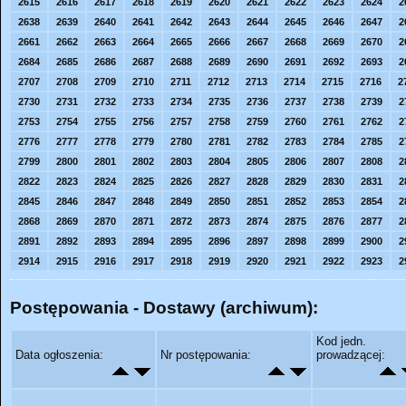
2615
2616
2617
2618
2619
2620
2621
2622
2623
2624
2
2638
2639
2640
2641
2642
2643
2644
2645
2646
2647
2
2661
2662
2663
2664
2665
2666
2667
2668
2669
2670
2
2684
2685
2686
2687
2688
2689
2690
2691
2692
2693
2
2707
2708
2709
2710
2711
2712
2713
2714
2715
2716
2
2730
2731
2732
2733
2734
2735
2736
2737
2738
2739
2
2753
2754
2755
2756
2757
2758
2759
2760
2761
2762
2
2776
2777
2778
2779
2780
2781
2782
2783
2784
2785
2
2799
2800
2801
2802
2803
2804
2805
2806
2807
2808
2
2822
2823
2824
2825
2826
2827
2828
2829
2830
2831
2
2845
2846
2847
2848
2849
2850
2851
2852
2853
2854
2
2868
2869
2870
2871
2872
2873
2874
2875
2876
2877
2
2891
2892
2893
2894
2895
2896
2897
2898
2899
2900
2
2914
2915
2916
2917
2918
2919
2920
2921
2922
2923
2
Postępowania - Dostawy (archiwum):
Kod jedn.
Data ogłoszenia:
Nr postępowania:
prowadzącej: