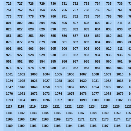
726
727
728
729
730
731
732
733
734
735
736
7
751
752
753
754
755
756
757
758
759
760
761
7
776
777
778
779
780
781
782
783
784
785
786
7
801
802
803
804
805
806
807
808
809
810
811
8
826
827
828
829
830
831
832
833
834
835
836
8
851
852
853
854
855
856
857
858
859
860
861
8
876
877
878
879
880
881
882
883
884
885
886
8
901
902
903
904
905
906
907
908
909
910
911
9
926
927
928
929
930
931
932
933
934
935
936
9
951
952
953
954
955
956
957
958
959
960
961
9
976
977
978
979
980
981
982
983
984
985
986
9
1001
1002
1003
1004
1005
1006
1007
1008
1009
1010
1
1024
1025
1026
1027
1028
1029
1030
1031
1032
1033
1
1047
1048
1049
1050
1051
1052
1053
1054
1055
1056
1
1070
1071
1072
1073
1074
1075
1076
1077
1078
1079
1
1093
1094
1095
1096
1097
1098
1099
1100
1101
1102
1
1117
1118
1119
1120
1121
1122
1123
1124
1125
1126
112
1141
1142
1143
1144
1145
1146
1147
1148
1149
1150
115
1165
1166
1167
1168
1169
1170
1171
1172
1173
1174
117
1189
1190
1191
1192
1193
1194
1195
1196
1197
1198
119