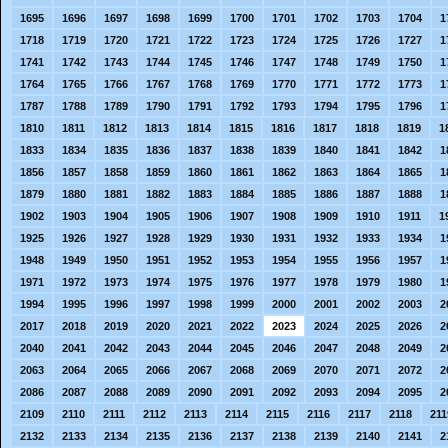
1695
1696
1697
1698
1699
1700
1701
1702
1703
1704
1
1718
1719
1720
1721
1722
1723
1724
1725
1726
1727
1
1741
1742
1743
1744
1745
1746
1747
1748
1749
1750
1
1764
1765
1766
1767
1768
1769
1770
1771
1772
1773
1
1787
1788
1789
1790
1791
1792
1793
1794
1795
1796
1
1810
1811
1812
1813
1814
1815
1816
1817
1818
1819
1
1833
1834
1835
1836
1837
1838
1839
1840
1841
1842
1
1856
1857
1858
1859
1860
1861
1862
1863
1864
1865
1
1879
1880
1881
1882
1883
1884
1885
1886
1887
1888
1
1902
1903
1904
1905
1906
1907
1908
1909
1910
1911
1
1925
1926
1927
1928
1929
1930
1931
1932
1933
1934
1
1948
1949
1950
1951
1952
1953
1954
1955
1956
1957
1
1971
1972
1973
1974
1975
1976
1977
1978
1979
1980
1
1994
1995
1996
1997
1998
1999
2000
2001
2002
2003
2
2017
2018
2019
2020
2021
2022
2023
2024
2025
2026
2
2040
2041
2042
2043
2044
2045
2046
2047
2048
2049
2
2063
2064
2065
2066
2067
2068
2069
2070
2071
2072
2
2086
2087
2088
2089
2090
2091
2092
2093
2094
2095
2
2109
2110
2111
2112
2113
2114
2115
2116
2117
2118
211
2132
2133
2134
2135
2136
2137
2138
2139
2140
2141
2