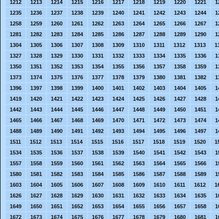
1212
1213
1214
1215
1216
1217
1218
1219
1220
1221
1
1235
1236
1237
1238
1239
1240
1241
1242
1243
1244
1
1258
1259
1260
1261
1262
1263
1264
1265
1266
1267
1
1281
1282
1283
1284
1285
1286
1287
1288
1289
1290
1
1304
1305
1306
1307
1308
1309
1310
1311
1312
1313
1
1327
1328
1329
1330
1331
1332
1333
1334
1335
1336
1
1350
1351
1352
1353
1354
1355
1356
1357
1358
1359
1
1373
1374
1375
1376
1377
1378
1379
1380
1381
1382
1
1396
1397
1398
1399
1400
1401
1402
1403
1404
1405
1
1419
1420
1421
1422
1423
1424
1425
1426
1427
1428
1
1442
1443
1444
1445
1446
1447
1448
1449
1450
1451
1
1465
1466
1467
1468
1469
1470
1471
1472
1473
1474
1
1488
1489
1490
1491
1492
1493
1494
1495
1496
1497
1
1511
1512
1513
1514
1515
1516
1517
1518
1519
1520
1
1534
1535
1536
1537
1538
1539
1540
1541
1542
1543
1
1557
1558
1559
1560
1561
1562
1563
1564
1565
1566
1
1580
1581
1582
1583
1584
1585
1586
1587
1588
1589
1
1603
1604
1605
1606
1607
1608
1609
1610
1611
1612
1
1626
1627
1628
1629
1630
1631
1632
1633
1634
1635
1
1649
1650
1651
1652
1653
1654
1655
1656
1657
1658
1
1672
1673
1674
1675
1676
1677
1678
1679
1680
1681
1