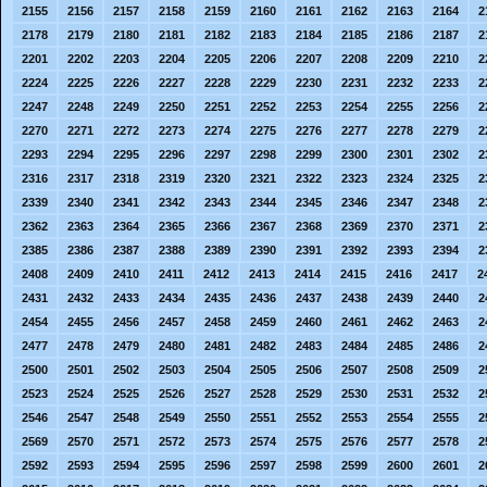
2155
2156
2157
2158
2159
2160
2161
2162
2163
2164
2
2178
2179
2180
2181
2182
2183
2184
2185
2186
2187
2
2201
2202
2203
2204
2205
2206
2207
2208
2209
2210
2
2224
2225
2226
2227
2228
2229
2230
2231
2232
2233
2
2247
2248
2249
2250
2251
2252
2253
2254
2255
2256
2
2270
2271
2272
2273
2274
2275
2276
2277
2278
2279
2
2293
2294
2295
2296
2297
2298
2299
2300
2301
2302
2
2316
2317
2318
2319
2320
2321
2322
2323
2324
2325
2
2339
2340
2341
2342
2343
2344
2345
2346
2347
2348
2
2362
2363
2364
2365
2366
2367
2368
2369
2370
2371
2
2385
2386
2387
2388
2389
2390
2391
2392
2393
2394
2
2408
2409
2410
2411
2412
2413
2414
2415
2416
2417
2
2431
2432
2433
2434
2435
2436
2437
2438
2439
2440
2
2454
2455
2456
2457
2458
2459
2460
2461
2462
2463
2
2477
2478
2479
2480
2481
2482
2483
2484
2485
2486
2
2500
2501
2502
2503
2504
2505
2506
2507
2508
2509
2
2523
2524
2525
2526
2527
2528
2529
2530
2531
2532
2
2546
2547
2548
2549
2550
2551
2552
2553
2554
2555
2
2569
2570
2571
2572
2573
2574
2575
2576
2577
2578
2
2592
2593
2594
2595
2596
2597
2598
2599
2600
2601
2