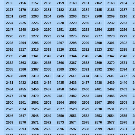
2155
2156
2157
2158
2159
2160
2161
2162
2163
2164
2
2178
2179
2180
2181
2182
2183
2184
2185
2186
2187
2
2201
2202
2203
2204
2205
2206
2207
2208
2209
2210
2
2224
2225
2226
2227
2228
2229
2230
2231
2232
2233
2
2247
2248
2249
2250
2251
2252
2253
2254
2255
2256
2
2270
2271
2272
2273
2274
2275
2276
2277
2278
2279
2
2293
2294
2295
2296
2297
2298
2299
2300
2301
2302
2
2316
2317
2318
2319
2320
2321
2322
2323
2324
2325
2
2339
2340
2341
2342
2343
2344
2345
2346
2347
2348
2
2362
2363
2364
2365
2366
2367
2368
2369
2370
2371
2
2385
2386
2387
2388
2389
2390
2391
2392
2393
2394
2
2408
2409
2410
2411
2412
2413
2414
2415
2416
2417
2
2431
2432
2433
2434
2435
2436
2437
2438
2439
2440
2
2454
2455
2456
2457
2458
2459
2460
2461
2462
2463
2
2477
2478
2479
2480
2481
2482
2483
2484
2485
2486
2
2500
2501
2502
2503
2504
2505
2506
2507
2508
2509
2
2523
2524
2525
2526
2527
2528
2529
2530
2531
2532
2
2546
2547
2548
2549
2550
2551
2552
2553
2554
2555
2
2569
2570
2571
2572
2573
2574
2575
2576
2577
2578
2
2592
2593
2594
2595
2596
2597
2598
2599
2600
2601
2