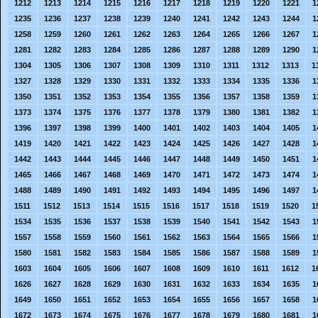
1212
1213
1214
1215
1216
1217
1218
1219
1220
1221
1
1235
1236
1237
1238
1239
1240
1241
1242
1243
1244
1
1258
1259
1260
1261
1262
1263
1264
1265
1266
1267
1
1281
1282
1283
1284
1285
1286
1287
1288
1289
1290
1
1304
1305
1306
1307
1308
1309
1310
1311
1312
1313
1
1327
1328
1329
1330
1331
1332
1333
1334
1335
1336
1
1350
1351
1352
1353
1354
1355
1356
1357
1358
1359
1
1373
1374
1375
1376
1377
1378
1379
1380
1381
1382
1
1396
1397
1398
1399
1400
1401
1402
1403
1404
1405
1
1419
1420
1421
1422
1423
1424
1425
1426
1427
1428
1
1442
1443
1444
1445
1446
1447
1448
1449
1450
1451
1
1465
1466
1467
1468
1469
1470
1471
1472
1473
1474
1
1488
1489
1490
1491
1492
1493
1494
1495
1496
1497
1
1511
1512
1513
1514
1515
1516
1517
1518
1519
1520
1
1534
1535
1536
1537
1538
1539
1540
1541
1542
1543
1
1557
1558
1559
1560
1561
1562
1563
1564
1565
1566
1
1580
1581
1582
1583
1584
1585
1586
1587
1588
1589
1
1603
1604
1605
1606
1607
1608
1609
1610
1611
1612
1
1626
1627
1628
1629
1630
1631
1632
1633
1634
1635
1
1649
1650
1651
1652
1653
1654
1655
1656
1657
1658
1
1672
1673
1674
1675
1676
1677
1678
1679
1680
1681
1