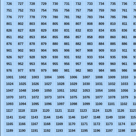
726
727
728
729
730
731
732
733
734
735
736
7
751
752
753
754
755
756
757
758
759
760
761
7
776
777
778
779
780
781
782
783
784
785
786
7
801
802
803
804
805
806
807
808
809
810
811
8
826
827
828
829
830
831
832
833
834
835
836
8
851
852
853
854
855
856
857
858
859
860
861
8
876
877
878
879
880
881
882
883
884
885
886
8
901
902
903
904
905
906
907
908
909
910
911
9
926
927
928
929
930
931
932
933
934
935
936
9
951
952
953
954
955
956
957
958
959
960
961
9
976
977
978
979
980
981
982
983
984
985
986
9
1001
1002
1003
1004
1005
1006
1007
1008
1009
1010
1
1024
1025
1026
1027
1028
1029
1030
1031
1032
1033
1
1047
1048
1049
1050
1051
1052
1053
1054
1055
1056
1
1070
1071
1072
1073
1074
1075
1076
1077
1078
1079
1
1093
1094
1095
1096
1097
1098
1099
1100
1101
1102
1
1117
1118
1119
1120
1121
1122
1123
1124
1125
1126
112
1141
1142
1143
1144
1145
1146
1147
1148
1149
1150
115
1165
1166
1167
1168
1169
1170
1171
1172
1173
1174
117
1189
1190
1191
1192
1193
1194
1195
1196
1197
1198
119