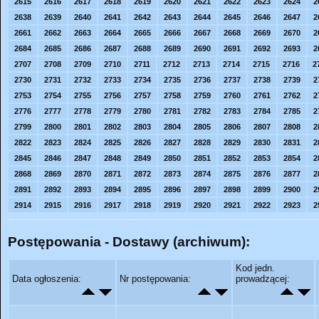
2615
2616
2617
2618
2619
2620
2621
2622
2623
2624
2
2638
2639
2640
2641
2642
2643
2644
2645
2646
2647
2
2661
2662
2663
2664
2665
2666
2667
2668
2669
2670
2
2684
2685
2686
2687
2688
2689
2690
2691
2692
2693
2
2707
2708
2709
2710
2711
2712
2713
2714
2715
2716
2
2730
2731
2732
2733
2734
2735
2736
2737
2738
2739
2
2753
2754
2755
2756
2757
2758
2759
2760
2761
2762
2
2776
2777
2778
2779
2780
2781
2782
2783
2784
2785
2
2799
2800
2801
2802
2803
2804
2805
2806
2807
2808
2
2822
2823
2824
2825
2826
2827
2828
2829
2830
2831
2
2845
2846
2847
2848
2849
2850
2851
2852
2853
2854
2
2868
2869
2870
2871
2872
2873
2874
2875
2876
2877
2
2891
2892
2893
2894
2895
2896
2897
2898
2899
2900
2
2914
2915
2916
2917
2918
2919
2920
2921
2922
2923
2
Postępowania - Dostawy (archiwum):
Kod jedn.
Data ogłoszenia:
Nr postępowania:
prowadzącej: