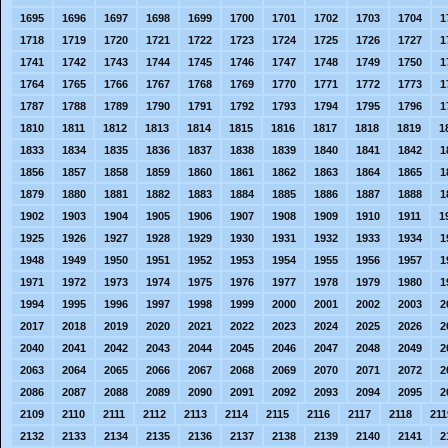
1695
1696
1697
1698
1699
1700
1701
1702
1703
1704
1
1718
1719
1720
1721
1722
1723
1724
1725
1726
1727
1
1741
1742
1743
1744
1745
1746
1747
1748
1749
1750
1
1764
1765
1766
1767
1768
1769
1770
1771
1772
1773
1
1787
1788
1789
1790
1791
1792
1793
1794
1795
1796
1
1810
1811
1812
1813
1814
1815
1816
1817
1818
1819
1
1833
1834
1835
1836
1837
1838
1839
1840
1841
1842
1
1856
1857
1858
1859
1860
1861
1862
1863
1864
1865
1
1879
1880
1881
1882
1883
1884
1885
1886
1887
1888
1
1902
1903
1904
1905
1906
1907
1908
1909
1910
1911
1
1925
1926
1927
1928
1929
1930
1931
1932
1933
1934
1
1948
1949
1950
1951
1952
1953
1954
1955
1956
1957
1
1971
1972
1973
1974
1975
1976
1977
1978
1979
1980
1
1994
1995
1996
1997
1998
1999
2000
2001
2002
2003
2
2017
2018
2019
2020
2021
2022
2023
2024
2025
2026
2
2040
2041
2042
2043
2044
2045
2046
2047
2048
2049
2
2063
2064
2065
2066
2067
2068
2069
2070
2071
2072
2
2086
2087
2088
2089
2090
2091
2092
2093
2094
2095
2
2109
2110
2111
2112
2113
2114
2115
2116
2117
2118
211
2132
2133
2134
2135
2136
2137
2138
2139
2140
2141
2