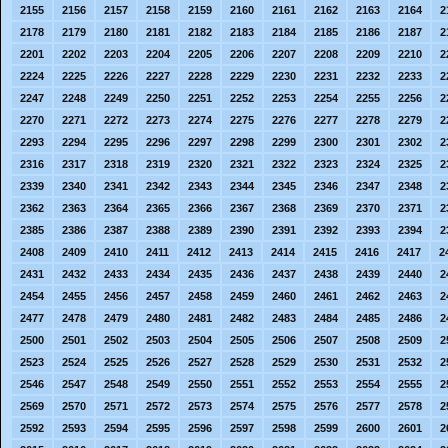
2155
2156
2157
2158
2159
2160
2161
2162
2163
2164
2
2178
2179
2180
2181
2182
2183
2184
2185
2186
2187
2
2201
2202
2203
2204
2205
2206
2207
2208
2209
2210
2
2224
2225
2226
2227
2228
2229
2230
2231
2232
2233
2
2247
2248
2249
2250
2251
2252
2253
2254
2255
2256
2
2270
2271
2272
2273
2274
2275
2276
2277
2278
2279
2
2293
2294
2295
2296
2297
2298
2299
2300
2301
2302
2
2316
2317
2318
2319
2320
2321
2322
2323
2324
2325
2
2339
2340
2341
2342
2343
2344
2345
2346
2347
2348
2
2362
2363
2364
2365
2366
2367
2368
2369
2370
2371
2
2385
2386
2387
2388
2389
2390
2391
2392
2393
2394
2
2408
2409
2410
2411
2412
2413
2414
2415
2416
2417
2
2431
2432
2433
2434
2435
2436
2437
2438
2439
2440
2
2454
2455
2456
2457
2458
2459
2460
2461
2462
2463
2
2477
2478
2479
2480
2481
2482
2483
2484
2485
2486
2
2500
2501
2502
2503
2504
2505
2506
2507
2508
2509
2
2523
2524
2525
2526
2527
2528
2529
2530
2531
2532
2
2546
2547
2548
2549
2550
2551
2552
2553
2554
2555
2
2569
2570
2571
2572
2573
2574
2575
2576
2577
2578
2
2592
2593
2594
2595
2596
2597
2598
2599
2600
2601
2