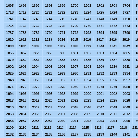
1695
1696
1697
1698
1699
1700
1701
1702
1703
1704
1
1718
1719
1720
1721
1722
1723
1724
1725
1726
1727
1
1741
1742
1743
1744
1745
1746
1747
1748
1749
1750
1
1764
1765
1766
1767
1768
1769
1770
1771
1772
1773
1
1787
1788
1789
1790
1791
1792
1793
1794
1795
1796
1
1810
1811
1812
1813
1814
1815
1816
1817
1818
1819
1
1833
1834
1835
1836
1837
1838
1839
1840
1841
1842
1
1856
1857
1858
1859
1860
1861
1862
1863
1864
1865
1
1879
1880
1881
1882
1883
1884
1885
1886
1887
1888
1
1902
1903
1904
1905
1906
1907
1908
1909
1910
1911
1
1925
1926
1927
1928
1929
1930
1931
1932
1933
1934
1
1948
1949
1950
1951
1952
1953
1954
1955
1956
1957
1
1971
1972
1973
1974
1975
1976
1977
1978
1979
1980
1
1994
1995
1996
1997
1998
1999
2000
2001
2002
2003
2
2017
2018
2019
2020
2021
2022
2023
2024
2025
2026
2
2040
2041
2042
2043
2044
2045
2046
2047
2048
2049
2
2063
2064
2065
2066
2067
2068
2069
2070
2071
2072
2
2086
2087
2088
2089
2090
2091
2092
2093
2094
2095
2
2109
2110
2111
2112
2113
2114
2115
2116
2117
2118
211
2132
2133
2134
2135
2136
2137
2138
2139
2140
2141
2