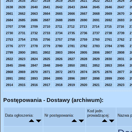
2615
2616
2617
2618
2619
2620
2621
2622
2623
2624
2
2638
2639
2640
2641
2642
2643
2644
2645
2646
2647
2
2661
2662
2663
2664
2665
2666
2667
2668
2669
2670
2
2684
2685
2686
2687
2688
2689
2690
2691
2692
2693
2
2707
2708
2709
2710
2711
2712
2713
2714
2715
2716
2
2730
2731
2732
2733
2734
2735
2736
2737
2738
2739
2
2753
2754
2755
2756
2757
2758
2759
2760
2761
2762
2
2776
2777
2778
2779
2780
2781
2782
2783
2784
2785
2
2799
2800
2801
2802
2803
2804
2805
2806
2807
2808
2
2822
2823
2824
2825
2826
2827
2828
2829
2830
2831
2
2845
2846
2847
2848
2849
2850
2851
2852
2853
2854
2
2868
2869
2870
2871
2872
2873
2874
2875
2876
2877
2
2891
2892
2893
2894
2895
2896
2897
2898
2899
2900
2
2914
2915
2916
2917
2918
2919
2920
2921
2922
2923
2
Postępowania - Dostawy (archiwum):
Kod jedn.
Data ogłoszenia:
Nr postępowania:
prowadzącej:
Nazwa p