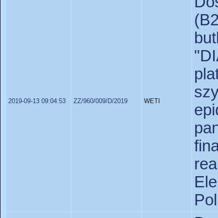
Do
(B
but
"D
pl
sz
2019-09-13 09:04:53
ZZ/960/009/D/2019
WETI
ep
pa
fi
re
El
Pol