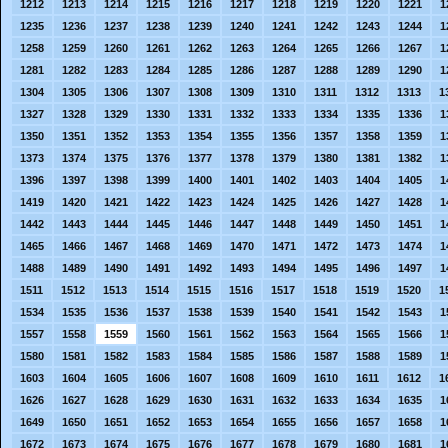
1212
1213
1214
1215
1216
1217
1218
1219
1220
1221
1
1235
1236
1237
1238
1239
1240
1241
1242
1243
1244
1
1258
1259
1260
1261
1262
1263
1264
1265
1266
1267
1
1281
1282
1283
1284
1285
1286
1287
1288
1289
1290
1
1304
1305
1306
1307
1308
1309
1310
1311
1312
1313
1
1327
1328
1329
1330
1331
1332
1333
1334
1335
1336
1
1350
1351
1352
1353
1354
1355
1356
1357
1358
1359
1
1373
1374
1375
1376
1377
1378
1379
1380
1381
1382
1
1396
1397
1398
1399
1400
1401
1402
1403
1404
1405
1
1419
1420
1421
1422
1423
1424
1425
1426
1427
1428
1
1442
1443
1444
1445
1446
1447
1448
1449
1450
1451
1
1465
1466
1467
1468
1469
1470
1471
1472
1473
1474
1
1488
1489
1490
1491
1492
1493
1494
1495
1496
1497
1
1511
1512
1513
1514
1515
1516
1517
1518
1519
1520
1
1534
1535
1536
1537
1538
1539
1540
1541
1542
1543
1
1557
1558
1559
1560
1561
1562
1563
1564
1565
1566
1
1580
1581
1582
1583
1584
1585
1586
1587
1588
1589
1
1603
1604
1605
1606
1607
1608
1609
1610
1611
1612
1
1626
1627
1628
1629
1630
1631
1632
1633
1634
1635
1
1649
1650
1651
1652
1653
1654
1655
1656
1657
1658
1
1672
1673
1674
1675
1676
1677
1678
1679
1680
1681
1