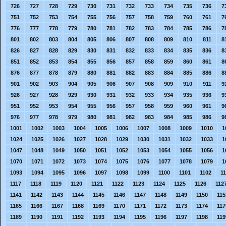
726
727
728
729
730
731
732
733
734
735
736
7
751
752
753
754
755
756
757
758
759
760
761
7
776
777
778
779
780
781
782
783
784
785
786
7
801
802
803
804
805
806
807
808
809
810
811
8
826
827
828
829
830
831
832
833
834
835
836
8
851
852
853
854
855
856
857
858
859
860
861
8
876
877
878
879
880
881
882
883
884
885
886
8
901
902
903
904
905
906
907
908
909
910
911
9
926
927
928
929
930
931
932
933
934
935
936
9
951
952
953
954
955
956
957
958
959
960
961
9
976
977
978
979
980
981
982
983
984
985
986
9
1001
1002
1003
1004
1005
1006
1007
1008
1009
1010
1
1024
1025
1026
1027
1028
1029
1030
1031
1032
1033
1
1047
1048
1049
1050
1051
1052
1053
1054
1055
1056
1
1070
1071
1072
1073
1074
1075
1076
1077
1078
1079
1
1093
1094
1095
1096
1097
1098
1099
1100
1101
1102
1
1117
1118
1119
1120
1121
1122
1123
1124
1125
1126
112
1141
1142
1143
1144
1145
1146
1147
1148
1149
1150
115
1165
1166
1167
1168
1169
1170
1171
1172
1173
1174
117
1189
1190
1191
1192
1193
1194
1195
1196
1197
1198
119