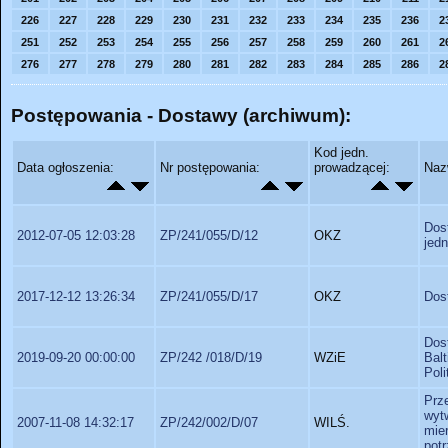
226
227
228
229
230
231
232
233
234
235
236
2
251
252
253
254
255
256
257
258
259
260
261
2
276
277
278
279
280
281
282
283
284
285
286
2
Postępowania - Dostawy (archiwum):
Kod jedn.
Data ogłoszenia:
Nr postępowania:
prowadzącej:
Naz
Dos
2012-07-05 12:03:28
ZP/241/055/D/12
OKZ
jedn
2017-12-12 13:26:34
ZP/241/055/D/17
OKZ
Dost
Dos
2019-09-20 00:00:00
ZP/242 /018/D/19
WZiE
Bal
Poli
Prz
wyt
2007-11-08 14:32:17
ZP/242/002/D/07
WILŚ.
mie
potr