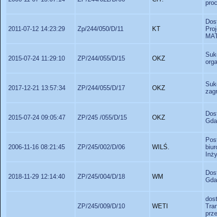
pro
Dos
2011-07-12 14:23:29
Zp/244/050/D/11
KT
Pro
MA
Suk
2015-07-24 11:29:10
ZP/244/055/D/15
OKZ
orga
Suk
2017-12-21 13:57:34
ZP/244/055/D/17
OKZ
zag
Dos
2015-07-24 09:05:47
ZP/245 /055/D/15
OKZ
Gda
Pos
2006-11-16 08:21:45
ZP/245/002/D/06
WILŚ.
biu
Inży
Dos
2018-11-29 12:14:40
ZP/245/004/D/18
WM
Gda
dos
ZP/245/009/D/10
WETI
Tra
prz