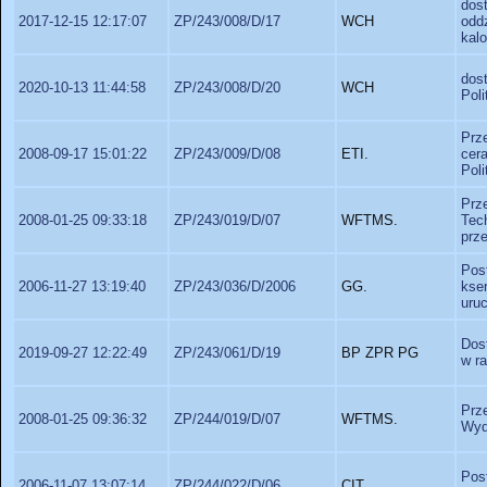
do
2017-12-15 12:17:07
ZP/243/008/D/17
WCH
odd
kal
dos
2020-10-13 11:44:58
ZP/243/008/D/20
WCH
Pol
Prz
2008-09-17 15:01:22
ZP/243/009/D/08
ETI.
cer
Poli
Prz
2008-01-25 09:33:18
ZP/243/019/D/07
WFTMS.
Te
prz
Pos
2006-11-27 13:19:40
ZP/243/036/D/2006
GG.
kse
uru
Dost
2019-09-27 12:22:49
ZP/243/061/D/19
BP ZPR PG
w r
Prz
2008-01-25 09:36:32
ZP/244/019/D/07
WFTMS.
Wyd
Pos
2006-11-07 13:07:14
ZP/244/022/D/06
CIT.