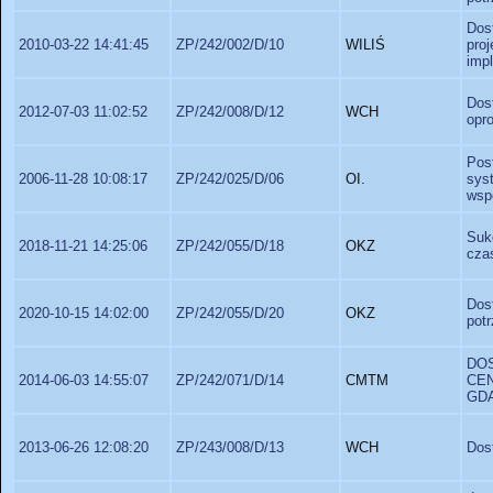
Dos
2010-03-22 14:41:45
ZP/242/002/D/10
WILIŚ
pro
imp
Dos
2012-07-03 11:02:52
ZP/242/008/D/12
WCH
opr
Pos
2006-11-28 10:08:17
ZP/242/025/D/06
OI.
sys
wsp
Suk
2018-11-21 14:25:06
ZP/242/055/D/18
OKZ
cza
Dos
2020-10-15 14:02:00
ZP/242/055/D/20
OKZ
potr
DO
2014-06-03 14:55:07
ZP/242/071/D/14
CMTM
CE
GD
2013-06-26 12:08:20
ZP/243/008/D/13
WCH
Dos