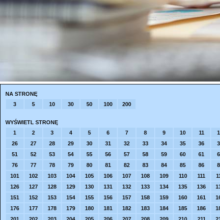
NA STRONĘ
3
5
10
30
50
100
200
WYŚWIETL STRONĘ
1
2
3
4
5
6
7
8
9
10
11
1
26
27
28
29
30
31
32
33
34
35
36
3
51
52
53
54
55
56
57
58
59
60
61
6
76
77
78
79
80
81
82
83
84
85
86
8
101
102
103
104
105
106
107
108
109
110
111
1
126
127
128
129
130
131
132
133
134
135
136
1
151
152
153
154
155
156
157
158
159
160
161
1
176
177
178
179
180
181
182
183
184
185
186
1
201
202
203
204
205
206
207
208
209
210
211
2