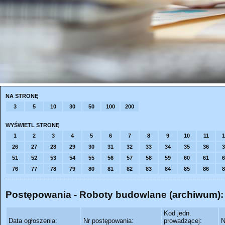
NA STRONĘ
3
5
10
30
50
100
200
WYŚWIETL STRONĘ
1
2
3
4
5
6
7
8
9
10
11
1
26
27
28
29
30
31
32
33
34
35
36
3
51
52
53
54
55
56
57
58
59
60
61
6
76
77
78
79
80
81
82
83
84
85
86
8
Postępowania - Roboty budowlane (archiwum):
Kod jedn.
Data ogłoszenia:
Nr postępowania:
prowadzącej:
N