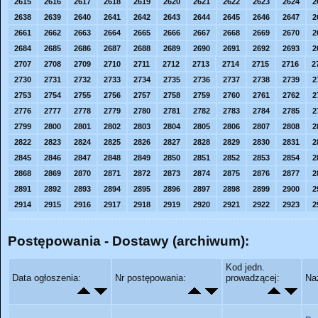
2615
2616
2617
2618
2619
2620
2621
2622
2623
2624
2
2638
2639
2640
2641
2642
2643
2644
2645
2646
2647
2
2661
2662
2663
2664
2665
2666
2667
2668
2669
2670
2
2684
2685
2686
2687
2688
2689
2690
2691
2692
2693
2
2707
2708
2709
2710
2711
2712
2713
2714
2715
2716
2
2730
2731
2732
2733
2734
2735
2736
2737
2738
2739
2
2753
2754
2755
2756
2757
2758
2759
2760
2761
2762
2
2776
2777
2778
2779
2780
2781
2782
2783
2784
2785
2
2799
2800
2801
2802
2803
2804
2805
2806
2807
2808
2
2822
2823
2824
2825
2826
2827
2828
2829
2830
2831
2
2845
2846
2847
2848
2849
2850
2851
2852
2853
2854
2
2868
2869
2870
2871
2872
2873
2874
2875
2876
2877
2
2891
2892
2893
2894
2895
2896
2897
2898
2899
2900
2
2914
2915
2916
2917
2918
2919
2920
2921
2922
2923
2
Postępowania - Dostawy (archiwum):
Kod jedn.
Data ogłoszenia:
Nr postępowania:
prowadzącej:
Na