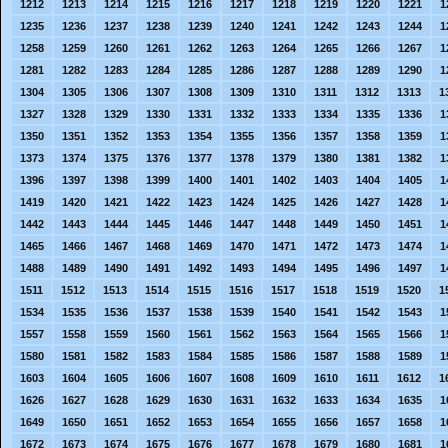
1212
1213
1214
1215
1216
1217
1218
1219
1220
1221
1
1235
1236
1237
1238
1239
1240
1241
1242
1243
1244
1
1258
1259
1260
1261
1262
1263
1264
1265
1266
1267
1
1281
1282
1283
1284
1285
1286
1287
1288
1289
1290
1
1304
1305
1306
1307
1308
1309
1310
1311
1312
1313
1
1327
1328
1329
1330
1331
1332
1333
1334
1335
1336
1
1350
1351
1352
1353
1354
1355
1356
1357
1358
1359
1
1373
1374
1375
1376
1377
1378
1379
1380
1381
1382
1
1396
1397
1398
1399
1400
1401
1402
1403
1404
1405
1
1419
1420
1421
1422
1423
1424
1425
1426
1427
1428
1
1442
1443
1444
1445
1446
1447
1448
1449
1450
1451
1
1465
1466
1467
1468
1469
1470
1471
1472
1473
1474
1
1488
1489
1490
1491
1492
1493
1494
1495
1496
1497
1
1511
1512
1513
1514
1515
1516
1517
1518
1519
1520
1
1534
1535
1536
1537
1538
1539
1540
1541
1542
1543
1
1557
1558
1559
1560
1561
1562
1563
1564
1565
1566
1
1580
1581
1582
1583
1584
1585
1586
1587
1588
1589
1
1603
1604
1605
1606
1607
1608
1609
1610
1611
1612
1
1626
1627
1628
1629
1630
1631
1632
1633
1634
1635
1
1649
1650
1651
1652
1653
1654
1655
1656
1657
1658
1
1672
1673
1674
1675
1676
1677
1678
1679
1680
1681
1