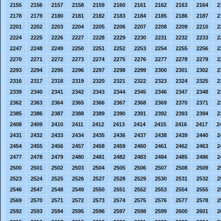
2155
2156
2157
2158
2159
2160
2161
2162
2163
2164
2
2178
2179
2180
2181
2182
2183
2184
2185
2186
2187
2
2201
2202
2203
2204
2205
2206
2207
2208
2209
2210
2
2224
2225
2226
2227
2228
2229
2230
2231
2232
2233
2
2247
2248
2249
2250
2251
2252
2253
2254
2255
2256
2
2270
2271
2272
2273
2274
2275
2276
2277
2278
2279
2
2293
2294
2295
2296
2297
2298
2299
2300
2301
2302
2
2316
2317
2318
2319
2320
2321
2322
2323
2324
2325
2
2339
2340
2341
2342
2343
2344
2345
2346
2347
2348
2
2362
2363
2364
2365
2366
2367
2368
2369
2370
2371
2
2385
2386
2387
2388
2389
2390
2391
2392
2393
2394
2
2408
2409
2410
2411
2412
2413
2414
2415
2416
2417
2
2431
2432
2433
2434
2435
2436
2437
2438
2439
2440
2
2454
2455
2456
2457
2458
2459
2460
2461
2462
2463
2
2477
2478
2479
2480
2481
2482
2483
2484
2485
2486
2
2500
2501
2502
2503
2504
2505
2506
2507
2508
2509
2
2523
2524
2525
2526
2527
2528
2529
2530
2531
2532
2
2546
2547
2548
2549
2550
2551
2552
2553
2554
2555
2
2569
2570
2571
2572
2573
2574
2575
2576
2577
2578
2
2592
2593
2594
2595
2596
2597
2598
2599
2600
2601
2