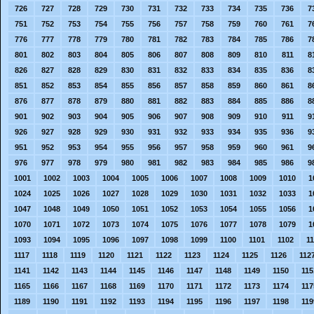
726
727
728
729
730
731
732
733
734
735
736
7
751
752
753
754
755
756
757
758
759
760
761
7
776
777
778
779
780
781
782
783
784
785
786
7
801
802
803
804
805
806
807
808
809
810
811
8
826
827
828
829
830
831
832
833
834
835
836
8
851
852
853
854
855
856
857
858
859
860
861
8
876
877
878
879
880
881
882
883
884
885
886
8
901
902
903
904
905
906
907
908
909
910
911
9
926
927
928
929
930
931
932
933
934
935
936
9
951
952
953
954
955
956
957
958
959
960
961
9
976
977
978
979
980
981
982
983
984
985
986
9
1001
1002
1003
1004
1005
1006
1007
1008
1009
1010
1
1024
1025
1026
1027
1028
1029
1030
1031
1032
1033
1
1047
1048
1049
1050
1051
1052
1053
1054
1055
1056
1
1070
1071
1072
1073
1074
1075
1076
1077
1078
1079
1
1093
1094
1095
1096
1097
1098
1099
1100
1101
1102
1
1117
1118
1119
1120
1121
1122
1123
1124
1125
1126
112
1141
1142
1143
1144
1145
1146
1147
1148
1149
1150
115
1165
1166
1167
1168
1169
1170
1171
1172
1173
1174
117
1189
1190
1191
1192
1193
1194
1195
1196
1197
1198
119