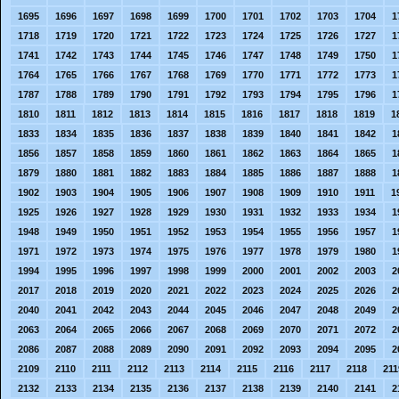
1695
1696
1697
1698
1699
1700
1701
1702
1703
1704
1
1718
1719
1720
1721
1722
1723
1724
1725
1726
1727
1
1741
1742
1743
1744
1745
1746
1747
1748
1749
1750
1
1764
1765
1766
1767
1768
1769
1770
1771
1772
1773
1
1787
1788
1789
1790
1791
1792
1793
1794
1795
1796
1
1810
1811
1812
1813
1814
1815
1816
1817
1818
1819
1
1833
1834
1835
1836
1837
1838
1839
1840
1841
1842
1
1856
1857
1858
1859
1860
1861
1862
1863
1864
1865
1
1879
1880
1881
1882
1883
1884
1885
1886
1887
1888
1
1902
1903
1904
1905
1906
1907
1908
1909
1910
1911
1
1925
1926
1927
1928
1929
1930
1931
1932
1933
1934
1
1948
1949
1950
1951
1952
1953
1954
1955
1956
1957
1
1971
1972
1973
1974
1975
1976
1977
1978
1979
1980
1
1994
1995
1996
1997
1998
1999
2000
2001
2002
2003
2
2017
2018
2019
2020
2021
2022
2023
2024
2025
2026
2
2040
2041
2042
2043
2044
2045
2046
2047
2048
2049
2
2063
2064
2065
2066
2067
2068
2069
2070
2071
2072
2
2086
2087
2088
2089
2090
2091
2092
2093
2094
2095
2
2109
2110
2111
2112
2113
2114
2115
2116
2117
2118
211
2132
2133
2134
2135
2136
2137
2138
2139
2140
2141
2