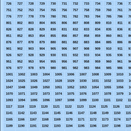
726
727
728
729
730
731
732
733
734
735
736
7
751
752
753
754
755
756
757
758
759
760
761
7
776
777
778
779
780
781
782
783
784
785
786
7
801
802
803
804
805
806
807
808
809
810
811
8
826
827
828
829
830
831
832
833
834
835
836
8
851
852
853
854
855
856
857
858
859
860
861
8
876
877
878
879
880
881
882
883
884
885
886
8
901
902
903
904
905
906
907
908
909
910
911
9
926
927
928
929
930
931
932
933
934
935
936
9
951
952
953
954
955
956
957
958
959
960
961
9
976
977
978
979
980
981
982
983
984
985
986
9
1001
1002
1003
1004
1005
1006
1007
1008
1009
1010
1
1024
1025
1026
1027
1028
1029
1030
1031
1032
1033
1
1047
1048
1049
1050
1051
1052
1053
1054
1055
1056
1
1070
1071
1072
1073
1074
1075
1076
1077
1078
1079
1
1093
1094
1095
1096
1097
1098
1099
1100
1101
1102
1
1117
1118
1119
1120
1121
1122
1123
1124
1125
1126
112
1141
1142
1143
1144
1145
1146
1147
1148
1149
1150
115
1165
1166
1167
1168
1169
1170
1171
1172
1173
1174
117
1189
1190
1191
1192
1193
1194
1195
1196
1197
1198
119