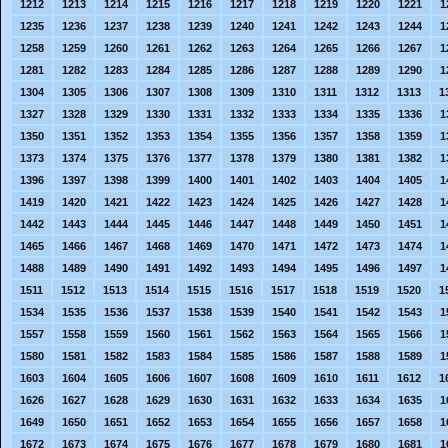
1212
1213
1214
1215
1216
1217
1218
1219
1220
1221
1
1235
1236
1237
1238
1239
1240
1241
1242
1243
1244
1
1258
1259
1260
1261
1262
1263
1264
1265
1266
1267
1
1281
1282
1283
1284
1285
1286
1287
1288
1289
1290
1
1304
1305
1306
1307
1308
1309
1310
1311
1312
1313
1
1327
1328
1329
1330
1331
1332
1333
1334
1335
1336
1
1350
1351
1352
1353
1354
1355
1356
1357
1358
1359
1
1373
1374
1375
1376
1377
1378
1379
1380
1381
1382
1
1396
1397
1398
1399
1400
1401
1402
1403
1404
1405
1
1419
1420
1421
1422
1423
1424
1425
1426
1427
1428
1
1442
1443
1444
1445
1446
1447
1448
1449
1450
1451
1
1465
1466
1467
1468
1469
1470
1471
1472
1473
1474
1
1488
1489
1490
1491
1492
1493
1494
1495
1496
1497
1
1511
1512
1513
1514
1515
1516
1517
1518
1519
1520
1
1534
1535
1536
1537
1538
1539
1540
1541
1542
1543
1
1557
1558
1559
1560
1561
1562
1563
1564
1565
1566
1
1580
1581
1582
1583
1584
1585
1586
1587
1588
1589
1
1603
1604
1605
1606
1607
1608
1609
1610
1611
1612
1
1626
1627
1628
1629
1630
1631
1632
1633
1634
1635
1
1649
1650
1651
1652
1653
1654
1655
1656
1657
1658
1
1672
1673
1674
1675
1676
1677
1678
1679
1680
1681
1