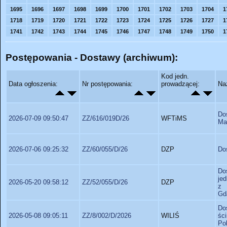
1695
1696
1697
1698
1699
1700
1701
1702
1703
1704
1
1718
1719
1720
1721
1722
1723
1724
1725
1726
1727
1
1741
1742
1743
1744
1745
1746
1747
1748
1749
1750
1
Postępowania - Dostawy (archiwum):
Kod jedn.
Data ogłoszenia:
Nr postępowania:
prowadzącej:
Na
Do
2026-07-09 09:50:47
ZZ/616/019D/26
WFTiMS
Ma
2026-07-06 09:25:32
ZZ/60/055/D/26
DZP
Do
Do
je
2026-05-20 09:58:12
ZZ/52/055/D/26
DZP
z 
Gd
Do
2026-05-08 09:05:11
ZZ/8/002/D/2026
WILIŚ
śc
Pol