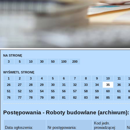
NA STRONĘ
3
5
10
30
50
100
200
WYŚWIETL STRONĘ
1
2
3
4
5
6
7
8
9
10
11
1
26
27
28
29
30
31
32
33
34
35
36
3
51
52
53
54
55
56
57
58
59
60
61
6
76
77
78
79
80
81
82
83
84
85
86
8
Postępowania - Roboty budowlane (archiwum):
Kod jedn.
Data ogłoszenia:
Nr postępowania:
prowadzącej:
N