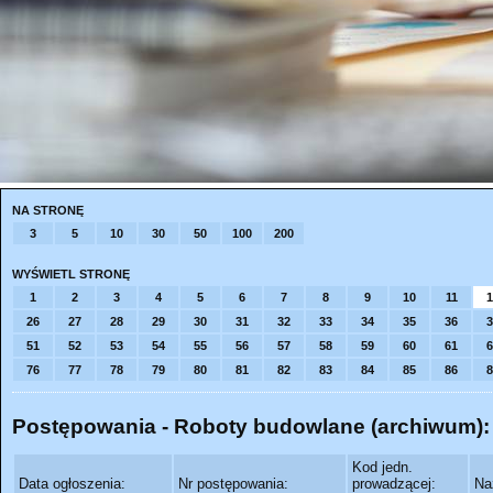
NA STRONĘ
3
5
10
30
50
100
200
WYŚWIETL STRONĘ
1
2
3
4
5
6
7
8
9
10
11
1
26
27
28
29
30
31
32
33
34
35
36
3
51
52
53
54
55
56
57
58
59
60
61
6
76
77
78
79
80
81
82
83
84
85
86
8
Postępowania - Roboty budowlane (archiwum):
Kod jedn.
Data ogłoszenia:
Nr postępowania:
prowadzącej:
Na