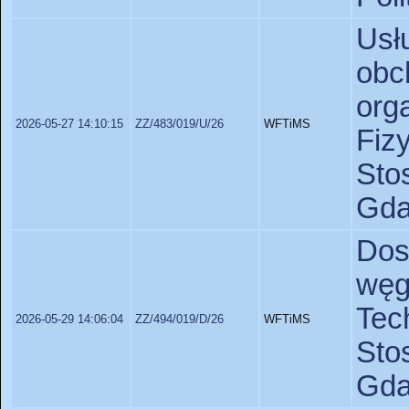
Usł
obc
org
2026-05-27 14:10:15
ZZ/483/019/U/26
WFTiMS
Fiz
St
Gda
Dos
węg
Te
2026-05-29 14:06:04
ZZ/494/019/D/26
WFTiMS
St
Gda