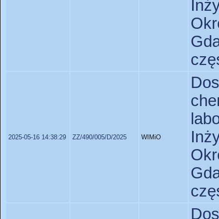
Inż
Okr
Gda
czę
Do
che
lab
Inż
2025-05-16 14:38:29
ZZ/490/005/D/2025
WIMiO
Okr
Gda
czę
Do