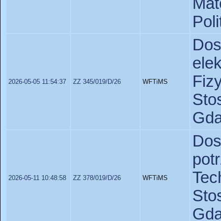
Ma
Pol
Do
ele
Fiz
2026-05-05 11:54:37
ZZ 345/019/D/26
WFTiMS
St
Gda
Dos
po
Te
2026-05-11 10:48:58
ZZ 378/019/D/26
WFTiMS
St
Gda