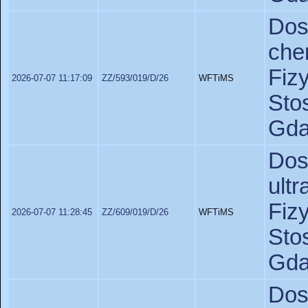
Do
ch
Fiz
2026-07-07 11:17:09
ZZ/593/019/D/26
WFTiMS
St
Gda
Do
ult
Fiz
2026-07-07 11:28:45
ZZ/609/019/D/26
WFTiMS
St
Gda
D