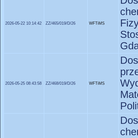
Do
ch
Fiz
2026-05-22 10:14:42
ZZ/465/019/D/26
WFTiMS
St
Gda
Do
prz
Wyd
2026-05-25 08:43:58
ZZ/468/019/D/26
WFTiMS
Ma
Pol
Do
ch