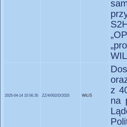
sam
prz
S2
„O
„pr
WI
Dos
ora
z 4
2025-04-14 10:56:35
ZZ/4/002/D/2025
WILIŚ
na 
Lą
Pol