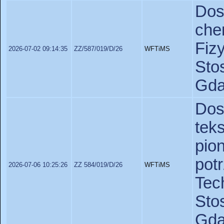
Do
ch
Fiz
2026-07-02 09:14:35
ZZ/587/019/D/26
WFTiMS
St
Gda
Dos
te
pi
po
2026-07-06 10:25:26
ZZ 584/019/D/26
WFTiMS
Te
St
Gda