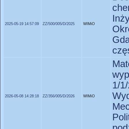
ch
Inż
2025-05-19 14:57:09
ZZ/500/005/D/2025
WIMiO
Okr
Gda
czę
Ma
wyp
1/1
Wy
2026-05-08 14:28:18
ZZ/356/005/D/2026
WIMiO
Mec
Pol
pod