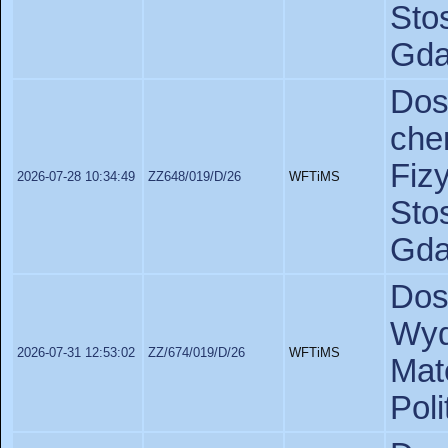
St
Gda
D
ch
Fiz
2026-07-28 10:34:49
ZZ648/019/D/26
WFTiMS
St
Gda
Dos
Wyd
2026-07-31 12:53:02
ZZ/674/019/D/26
WFTiMS
Ma
Pol