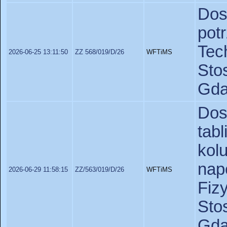
Dos
po
Te
2026-06-25 13:11:50
ZZ 568/019/D/26
WFTiMS
St
Gda
Do
tab
ko
nap
2026-06-29 11:58:15
ZZ/563/019/D/26
WFTiMS
Fiz
St
Gda