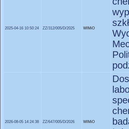
ch
wyp
szk
2025-04-16 10:50:24
ZZ/312/005/D/2025
WIMiO
Wy
Mec
Pol
pod
Do
la
spe
ch
ba
2026-08-05 14:24:38
ZZ/647/005/D/2026
WIMiO