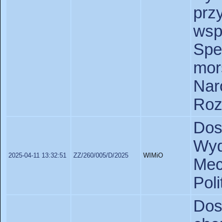
prz
wsp
Sp
mor
Nar
Roz
Dos
Wy
2025-04-11 13:32:51
ZZ/260/005/D/2025
WIMiO
Mec
Pol
Do