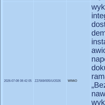
wyk
in
do
dem
ins
aw
na
dok
ram
2026-07-08 08:42:05
ZZ/569/005/U/2026
WIMiO
„B
na
wy