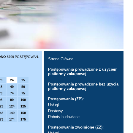
ONO
8799 POSTĘPOWAŃ.
Strona Główna
Postępowania prowadzone z użyciem
platformy zakupowej
23
24
25
Postępowania prowadzone bez użycia
48
49
50
platformy zakupowej
73
74
75
Postępowania (ZP):
98
99
100
Usługi
23
124
125
Dostawy
48
149
150
Roboty budowlane
73
174
175
Postępowania zwolnione (ZZ):