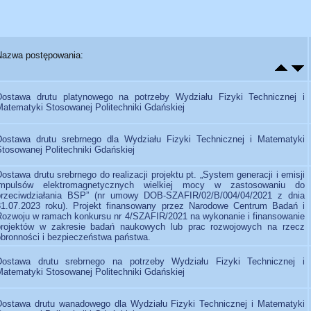
Nazwa postępowania:
Dostawa drutu platynowego na potrzeby Wydziału Fizyki Technicznej i
Matematyki Stosowanej Politechniki Gdańskiej
Dostawa drutu srebrnego dla Wydziału Fizyki Technicznej i Matematyki
Stosowanej Politechniki Gdańskiej
ostawa drutu srebrnego do realizacji projektu pt. „System generacji i emisji
impulsów elektromagnetycznych wielkiej mocy w zastosowaniu do
przeciwdziałania BSP” (nr umowy DOB-SZAFIR/02/B/004/04/2021 z dnia
31.07.2023 roku). Projekt finansowany przez Narodowe Centrum Badań i
Rozwoju w ramach konkursu nr 4/SZAFIR/2021 na wykonanie i finansowanie
projektów w zakresie badań naukowych lub prac rozwojowych na rzecz
obronności i bezpieczeństwa państwa.
Dostawa drutu srebrnego na potrzeby Wydziału Fizyki Technicznej i
Matematyki Stosowanej Politechniki Gdańskiej
Dostawa drutu wanadowego dla Wydziału Fizyki Technicznej i Matematyki