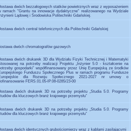
Dostawa dwóch bezzałogowych statków powietrznych wraz z wyposażeniem
w ramach "Grantu na innowacje dydaktyczne" realizowanego na Wydziale
nżynierii Lądowej i Środowiska Politechniki Gdańskiej.
ostawa dwóch central telefonicznych dla Politechniki Gdańskiej
dostawa dwóch chromatografów gazowych
Dostawa dwóch drukarek 3D dla Wydziału Fizyki Technicznej i Matematyki
Stosowanej na potrzeby realizacji Projektu „Inżynier 5.0 - kształcenie na
potrzeby gospodarki” współfinansowany przez Unię Europejską ze środków
Europejskiego Funduszu Społecznego Plus w ramach programu Fundusze
Europejskie dla Rozwoju Społecznego 2021-2027 nr umowy o
dofinansowanie FERS.01.05-IP.08-0285/23-00
Dostawa dwóch drukarek 3D na potrzeby projektu „Studia 5.0. Programy
studiów dla kluczowych branż krajowego przemysłu”
Dostawa dwóch drukarek 3D na potrzeby projektu „Studia 5.0. Programy
studiów dla kluczowych branż krajowego przemysłu”
Dostawa dwóch identycznych grubościomierzy wraz z kablami zasilającymi