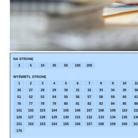
NA STRONĘ
3
5
10
30
50
100
200
WYŚWIETL STRONĘ
1
2
3
4
5
6
7
8
9
10
11
26
27
28
29
30
31
32
33
34
35
36
51
52
53
54
55
56
57
58
59
60
61
76
77
78
79
80
81
82
83
84
85
86
101
102
103
104
105
106
107
108
109
110
11
126
127
128
129
130
131
132
133
134
135
13
151
152
153
154
155
156
157
158
159
160
16
176