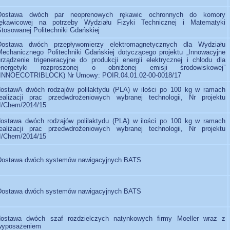
Dostawa dwóch par neoprenowych rękawic ochronnych do komory
rękawicowej na potrzeby Wydziału Fizyki Technicznej i Matematyki
Stosowanej Politechniki Gdańskiej
Dostawa dwóch przepływomierzy elektromagnetycznych dla Wydziału
Mechanicznego Politechniki Gdańskiej dotyczącego projektu „Innowacyjne
urządzenie trigeneracyjne do produkcji energii elektrycznej i chłodu dla
energetyki rozproszonej o obniżonej emisji środowiskowej”
(INNOECOTRIBLOCK) Nr Umowy: POIR.04.01.02-00-0018/17
dostawA dwóch rodzajów polilaktydu (PLA) w ilości po 100 kg w ramach
realizacji prac przedwdrożeniowych wybranej technologii, Nr projektu
II/Chem/2014/15
dostawa dwóch rodzajów polilaktydu (PLA) w ilości po 100 kg w ramach
realizacji prac przedwdrożeniowych wybranej technologii, Nr projektu
II/Chem/2014/15
Dostawa dwóch systemów nawigacyjnych BATS
Dostawa dwóch systemów nawigacyjnych BATS
dostawa dwóch szaf rozdzielczych natynkowych firmy Moeller wraz z
wyposażeniem