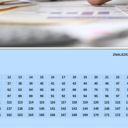
ZNALEZI
12
13
14
15
16
17
18
19
20
21
22
37
38
39
40
41
42
43
44
45
46
47
62
63
64
65
66
67
68
69
70
71
72
87
88
89
90
91
92
93
94
95
96
97
1
112
113
114
115
116
117
118
119
120
121
122
1
6
137
138
139
140
141
142
143
144
145
146
147
1
1
162
163
164
165
166
167
168
169
170
171
172
1