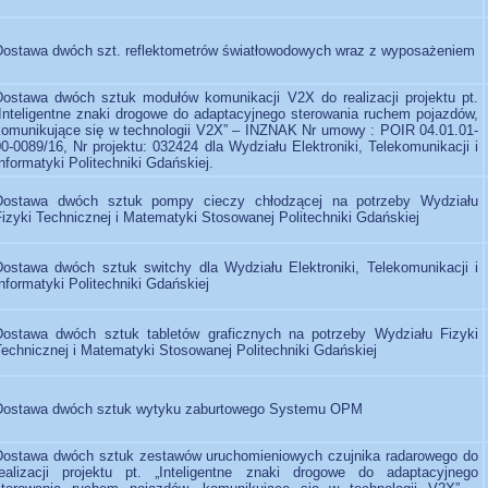
Dostawa dwóch szt. reflektometrów światłowodowych wraz z wyposażeniem
Dostawa dwóch sztuk modułów komunikacji V2X do realizacji projektu pt.
„Inteligentne znaki drogowe do adaptacyjnego sterowania ruchem pojazdów,
komunikujące się w technologii V2X” – INZNAK Nr umowy : POIR 04.01.01-
0-0089/16, Nr projektu: 032424 dla Wydziału Elektroniki, Telekomunikacji i
nformatyki Politechniki Gdańskiej.
Dostawa dwóch sztuk pompy cieczy chłodzącej na potrzeby Wydziału
Fizyki Technicznej i Matematyki Stosowanej Politechniki Gdańskiej
Dostawa dwóch sztuk switchy dla Wydziału Elektroniki, Telekomunikacji i
nformatyki Politechniki Gdańskiej
Dostawa dwóch sztuk tabletów graficznych na potrzeby Wydziału Fizyki
Technicznej i Matematyki Stosowanej Politechniki Gdańskiej
Dostawa dwóch sztuk wytyku zaburtowego Systemu OPM
Dostawa dwóch sztuk zestawów uruchomieniowych czujnika radarowego do
realizacji projektu pt. „Inteligentne znaki drogowe do adaptacyjnego