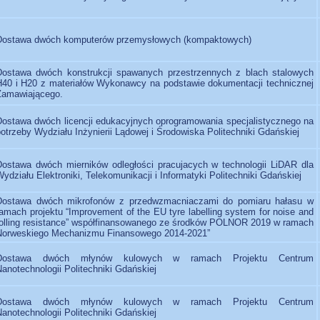
Dostawa dwóch komputerów przemysłowych (kompaktowych)
Dostawa dwóch konstrukcji spawanych przestrzennych z blach stalowych
H40 i H20 z materiałów Wykonawcy na podstawie dokumentacji technicznej
Zamawiającego.
Dostawa dwóch licencji edukacyjnych oprogramowania specjalistycznego na
otrzeby Wydziału Inżynierii Lądowej i Środowiska Politechniki Gdańskiej
Dostawa dwóch mierników odległości pracujacych w technologii LiDAR dla
ydziału Elektroniki, Telekomunikacji i Informatyki Politechniki Gdańskiej
Dostawa dwóch mikrofonów z przedwzmacniaczami do pomiaru hałasu w
ramach projektu “Improvement of the EU tyre labelling system for noise and
rolling resistance” współfinansowanego ze środków POLNOR 2019 w ramach
Norweskiego Mechanizmu Finansowego 2014-2021”
Dostawa dwóch młynów kulowych w ramach Projektu Centrum
anotechnologii Politechniki Gdańskiej
Dostawa dwóch młynów kulowych w ramach Projektu Centrum
anotechnologii Politechniki Gdańskiej