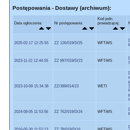
Postępowania - Dostawy (archiwum):
Kod jedn.
Data ogłoszenia:
Nr postępowania:
prowadzącej:
2025-02-17 12:25:55
ZZ 126/019/D/25
WFTiMS
2023-11-22 12:44:55
ZZ 997/019/D/23
WFTiMS
D
2023-10-09 15:34:38
ZZ/389/014/23
WETI
2024-08-05 11:53:56
ZZ 762/019/D/24
WFTiMS
2016-05-30 11:52:13
ZZ 78/019/D/16
WFTiMS