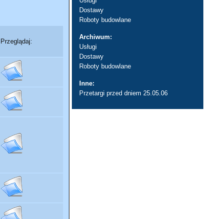
Usługi
Dostawy
Roboty budowlane
Archiwum:
Przeglądaj:
Usługi
Dostawy
Roboty budowlane
Inne:
Przetargi przed dniem 25.05.06