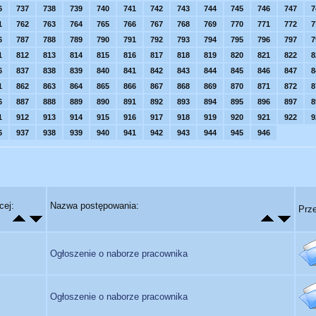
6
737
738
739
740
741
742
743
744
745
746
747
7
1
762
763
764
765
766
767
768
769
770
771
772
7
6
787
788
789
790
791
792
793
794
795
796
797
7
1
812
813
814
815
816
817
818
819
820
821
822
8
6
837
838
839
840
841
842
843
844
845
846
847
8
1
862
863
864
865
866
867
868
869
870
871
872
8
6
887
888
889
890
891
892
893
894
895
896
897
8
1
912
913
914
915
916
917
918
919
920
921
922
9
6
937
938
939
940
941
942
943
944
945
946
cej:
Nazwa postępowania:
Prze
Ogłoszenie o naborze pracownika
Ogłoszenie o naborze pracownika