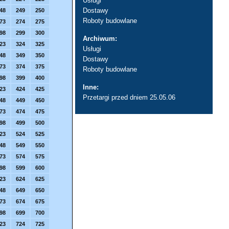
Usługi
Dostawy
48
249
250
Roboty budowlane
73
274
275
98
299
300
Archiwum:
23
324
325
Usługi
48
349
350
Dostawy
73
374
375
Roboty budowlane
98
399
400
Inne:
23
424
425
Przetargi przed dniem 25.05.06
48
449
450
73
474
475
98
499
500
23
524
525
48
549
550
73
574
575
98
599
600
23
624
625
48
649
650
73
674
675
98
699
700
23
724
725