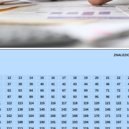
ZNALEZI
12
13
14
15
16
17
18
19
20
21
22
37
38
39
40
41
42
43
44
45
46
47
62
63
64
65
66
67
68
69
70
71
72
87
88
89
90
91
92
93
94
95
96
97
1
112
113
114
115
116
117
118
119
120
121
122
1
6
137
138
139
140
141
142
143
144
145
146
147
1
1
162
163
164
165
166
167
168
169
170
171
172
1
6
187
188
189
190
191
192
193
194
195
196
197
1
1
212
213
214
215
216
217
218
219
220
221
222
2