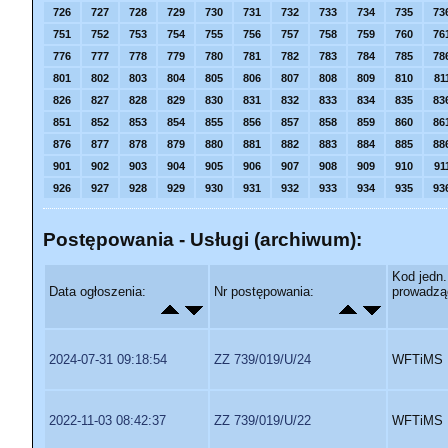
726
727
728
729
730
731
732
733
734
735
73
751
752
753
754
755
756
757
758
759
760
76
776
777
778
779
780
781
782
783
784
785
78
801
802
803
804
805
806
807
808
809
810
81
826
827
828
829
830
831
832
833
834
835
83
851
852
853
854
855
856
857
858
859
860
86
876
877
878
879
880
881
882
883
884
885
88
901
902
903
904
905
906
907
908
909
910
91
926
927
928
929
930
931
932
933
934
935
93
Postępowania - Usługi (archiwum):
Kod jedn.
Data ogłoszenia:
Nr postępowania:
prowadzą
2024-07-31 09:18:54
ZZ 739/019/U/24
WFTiMS
2022-11-03 08:42:37
ZZ 739/019/U/22
WFTiMS