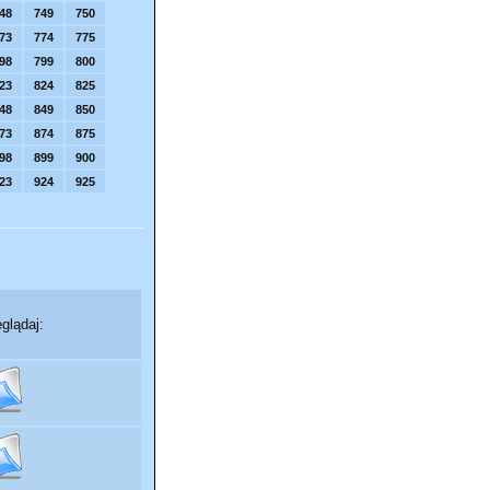
48
749
750
73
774
775
98
799
800
23
824
825
48
849
850
73
874
875
98
899
900
23
924
925
glądaj: