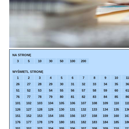
NA STRONĘ
3
5
10
30
50
100
200
WYŚWIETL STRONĘ
1
2
3
4
5
6
7
8
9
10
11
26
27
28
29
30
31
32
33
34
35
36
51
52
53
54
55
56
57
58
59
60
61
76
77
78
79
80
81
82
83
84
85
86
101
102
103
104
105
106
107
108
109
110
11
126
127
128
129
130
131
132
133
134
135
13
151
152
153
154
155
156
157
158
159
160
16
176
177
178
179
180
181
182
183
184
185
18
201
202
203
204
205
206
207
208
209
210
21