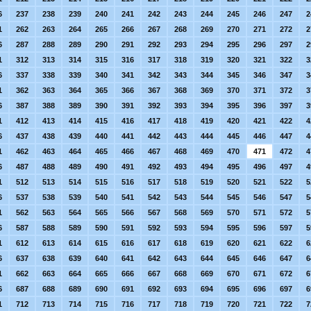
6
237
238
239
240
241
242
243
244
245
246
247
2
1
262
263
264
265
266
267
268
269
270
271
272
2
6
287
288
289
290
291
292
293
294
295
296
297
2
1
312
313
314
315
316
317
318
319
320
321
322
3
6
337
338
339
340
341
342
343
344
345
346
347
3
1
362
363
364
365
366
367
368
369
370
371
372
3
6
387
388
389
390
391
392
393
394
395
396
397
3
1
412
413
414
415
416
417
418
419
420
421
422
4
6
437
438
439
440
441
442
443
444
445
446
447
4
1
462
463
464
465
466
467
468
469
470
471
472
4
6
487
488
489
490
491
492
493
494
495
496
497
4
1
512
513
514
515
516
517
518
519
520
521
522
5
6
537
538
539
540
541
542
543
544
545
546
547
5
1
562
563
564
565
566
567
568
569
570
571
572
5
6
587
588
589
590
591
592
593
594
595
596
597
5
1
612
613
614
615
616
617
618
619
620
621
622
6
6
637
638
639
640
641
642
643
644
645
646
647
6
1
662
663
664
665
666
667
668
669
670
671
672
6
6
687
688
689
690
691
692
693
694
695
696
697
6
1
712
713
714
715
716
717
718
719
720
721
722
7