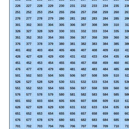
226
227
228
229
230
231
232
233
234
235
23
251
252
253
254
255
256
257
258
259
260
26
276
277
278
279
280
281
282
283
284
285
28
301
302
303
304
305
306
307
308
309
310
31
326
327
328
329
330
331
332
333
334
335
33
351
352
353
354
355
356
357
358
359
360
36
376
377
378
379
380
381
382
383
384
385
38
401
402
403
404
405
406
407
408
409
410
41
426
427
428
429
430
431
432
433
434
435
43
451
452
453
454
455
456
457
458
459
460
46
476
477
478
479
480
481
482
483
484
485
48
501
502
503
504
505
506
507
508
509
510
51
526
527
528
529
530
531
532
533
534
535
53
551
552
553
554
555
556
557
558
559
560
56
576
577
578
579
580
581
582
583
584
585
58
601
602
603
604
605
606
607
608
609
610
61
626
627
628
629
630
631
632
633
634
635
63
651
652
653
654
655
656
657
658
659
660
66
676
677
678
679
680
681
682
683
684
685
68
701
702
703
704
705
706
707
708
709
710
71