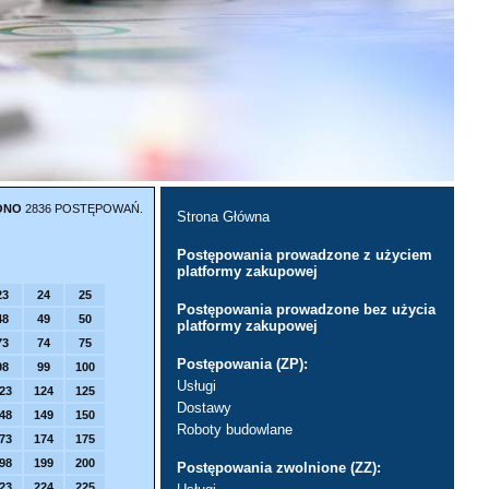
ONO
2836 POSTĘPOWAŃ.
Strona Główna
Postępowania prowadzone z użyciem
platformy zakupowej
23
24
25
Postępowania prowadzone bez użycia
48
49
50
platformy zakupowej
73
74
75
Postępowania (ZP):
98
99
100
Usługi
23
124
125
Dostawy
48
149
150
Roboty budowlane
73
174
175
98
199
200
Postępowania zwolnione (ZZ):
23
224
225