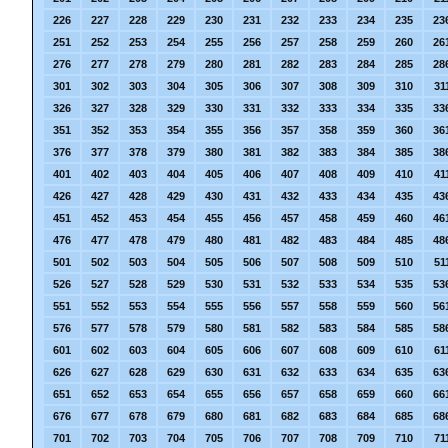
226
227
228
229
230
231
232
233
234
235
23
251
252
253
254
255
256
257
258
259
260
26
276
277
278
279
280
281
282
283
284
285
28
301
302
303
304
305
306
307
308
309
310
31
326
327
328
329
330
331
332
333
334
335
33
351
352
353
354
355
356
357
358
359
360
36
376
377
378
379
380
381
382
383
384
385
38
401
402
403
404
405
406
407
408
409
410
41
426
427
428
429
430
431
432
433
434
435
43
451
452
453
454
455
456
457
458
459
460
46
476
477
478
479
480
481
482
483
484
485
48
501
502
503
504
505
506
507
508
509
510
51
526
527
528
529
530
531
532
533
534
535
53
551
552
553
554
555
556
557
558
559
560
56
576
577
578
579
580
581
582
583
584
585
58
601
602
603
604
605
606
607
608
609
610
61
626
627
628
629
630
631
632
633
634
635
63
651
652
653
654
655
656
657
658
659
660
66
676
677
678
679
680
681
682
683
684
685
68
701
702
703
704
705
706
707
708
709
710
71