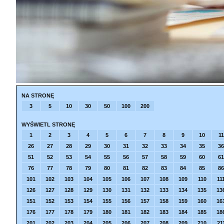
NA STRONĘ
3
5
10
30
50
100
200
WYŚWIETL STRONĘ
1
2
3
4
5
6
7
8
9
10
11
26
27
28
29
30
31
32
33
34
35
36
51
52
53
54
55
56
57
58
59
60
61
76
77
78
79
80
81
82
83
84
85
86
101
102
103
104
105
106
107
108
109
110
11
126
127
128
129
130
131
132
133
134
135
13
151
152
153
154
155
156
157
158
159
160
16
176
177
178
179
180
181
182
183
184
185
18
201
202
203
204
205
206
207
208
209
210
21