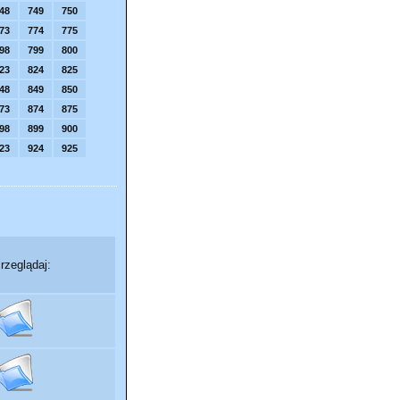
48
749
750
73
774
775
98
799
800
23
824
825
48
849
850
73
874
875
98
899
900
23
924
925
rzeglądaj: