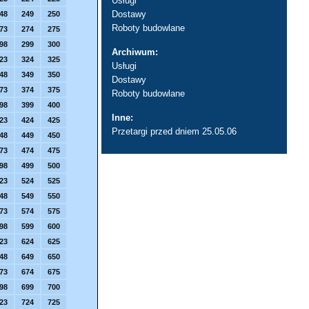
Usługi
Dostawy
48
249
250
Roboty budowlane
73
274
275
98
299
300
Archiwum:
23
324
325
Usługi
48
349
350
Dostawy
73
374
375
Roboty budowlane
98
399
400
Inne:
23
424
425
Przetargi przed dniem 25.05.06
48
449
450
73
474
475
98
499
500
23
524
525
48
549
550
73
574
575
98
599
600
23
624
625
48
649
650
73
674
675
98
699
700
23
724
725