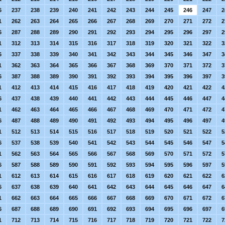
6
237
238
239
240
241
242
243
244
245
246
247
2
1
262
263
264
265
266
267
268
269
270
271
272
2
6
287
288
289
290
291
292
293
294
295
296
297
2
1
312
313
314
315
316
317
318
319
320
321
322
3
6
337
338
339
340
341
342
343
344
345
346
347
3
1
362
363
364
365
366
367
368
369
370
371
372
3
6
387
388
389
390
391
392
393
394
395
396
397
3
1
412
413
414
415
416
417
418
419
420
421
422
4
6
437
438
439
440
441
442
443
444
445
446
447
4
1
462
463
464
465
466
467
468
469
470
471
472
4
6
487
488
489
490
491
492
493
494
495
496
497
4
1
512
513
514
515
516
517
518
519
520
521
522
5
6
537
538
539
540
541
542
543
544
545
546
547
5
1
562
563
564
565
566
567
568
569
570
571
572
5
6
587
588
589
590
591
592
593
594
595
596
597
5
1
612
613
614
615
616
617
618
619
620
621
622
6
6
637
638
639
640
641
642
643
644
645
646
647
6
1
662
663
664
665
666
667
668
669
670
671
672
6
6
687
688
689
690
691
692
693
694
695
696
697
6
1
712
713
714
715
716
717
718
719
720
721
722
7