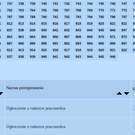
6
737
738
739
740
741
742
743
744
745
746
747
7
1
762
763
764
765
766
767
768
769
770
771
772
7
6
787
788
789
790
791
792
793
794
795
796
797
7
1
812
813
814
815
816
817
818
819
820
821
822
8
6
837
838
839
840
841
842
843
844
845
846
847
8
1
862
863
864
865
866
867
868
869
870
871
872
8
6
887
888
889
890
891
892
893
894
895
896
897
8
1
912
913
914
915
916
917
918
919
920
921
922
9
6
937
938
939
940
941
942
943
944
945
946
Nazwa postępowania:
P
Ogłoszenie o naborze pracownika
Ogłoszenie o naborze pracownika.