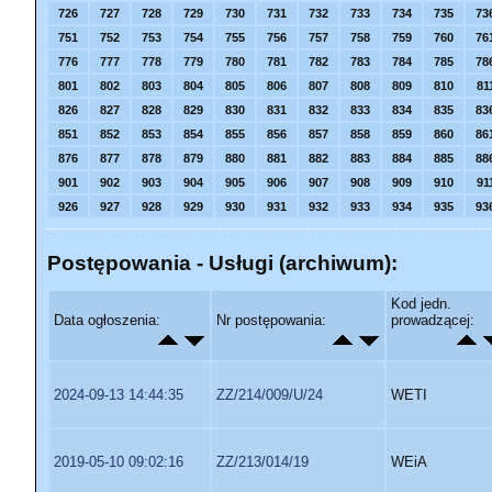
726
727
728
729
730
731
732
733
734
735
73
751
752
753
754
755
756
757
758
759
760
76
776
777
778
779
780
781
782
783
784
785
78
801
802
803
804
805
806
807
808
809
810
81
826
827
828
829
830
831
832
833
834
835
83
851
852
853
854
855
856
857
858
859
860
86
876
877
878
879
880
881
882
883
884
885
88
901
902
903
904
905
906
907
908
909
910
91
926
927
928
929
930
931
932
933
934
935
93
Postępowania - Usługi (archiwum):
Kod jedn.
Data ogłoszenia:
Nr postępowania:
prowadzącej:
2024-09-13 14:44:35
ZZ/214/009/U/24
WETI
2019-05-10 09:02:16
ZZ/213/014/19
WEiA