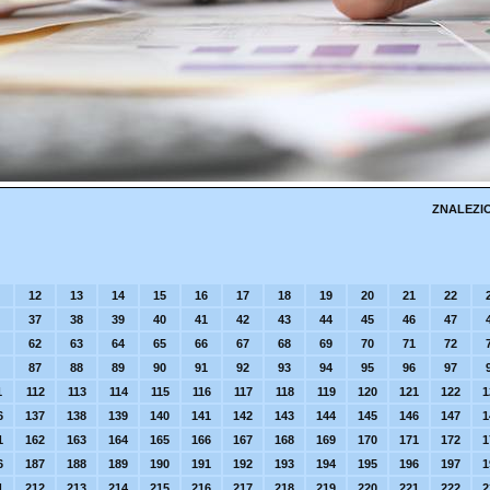
ZNALEZI
12
13
14
15
16
17
18
19
20
21
22
37
38
39
40
41
42
43
44
45
46
47
62
63
64
65
66
67
68
69
70
71
72
87
88
89
90
91
92
93
94
95
96
97
1
112
113
114
115
116
117
118
119
120
121
122
1
6
137
138
139
140
141
142
143
144
145
146
147
1
1
162
163
164
165
166
167
168
169
170
171
172
1
6
187
188
189
190
191
192
193
194
195
196
197
1
1
212
213
214
215
216
217
218
219
220
221
222
2