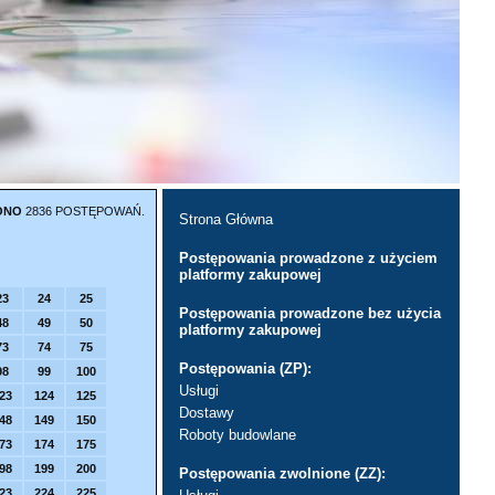
ONO
2836 POSTĘPOWAŃ.
Strona Główna
Postępowania prowadzone z użyciem
platformy zakupowej
23
24
25
Postępowania prowadzone bez użycia
48
49
50
platformy zakupowej
73
74
75
Postępowania (ZP):
98
99
100
Usługi
23
124
125
Dostawy
48
149
150
Roboty budowlane
73
174
175
98
199
200
Postępowania zwolnione (ZZ):
23
224
225