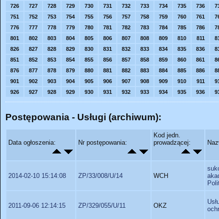
726
727
728
729
730
731
732
733
734
735
736
7
751
752
753
754
755
756
757
758
759
760
761
7
776
777
778
779
780
781
782
783
784
785
786
7
801
802
803
804
805
806
807
808
809
810
811
8
826
827
828
829
830
831
832
833
834
835
836
8
851
852
853
854
855
856
857
858
859
860
861
8
876
877
878
879
880
881
882
883
884
885
886
8
901
902
903
904
905
906
907
908
909
910
911
9
926
927
928
929
930
931
932
933
934
935
936
9
Postępowania - Usługi (archiwum):
Kod jedn.
Data ogłoszenia:
Nr postępowania:
prowadzącej:
Naz
suk
2014-02-10 15:14:08
ZP/33/008/U/14
WCH
aka
Poli
Usł
2011-09-06 12:14:15
ZP/329/055/U/11
OKZ
och