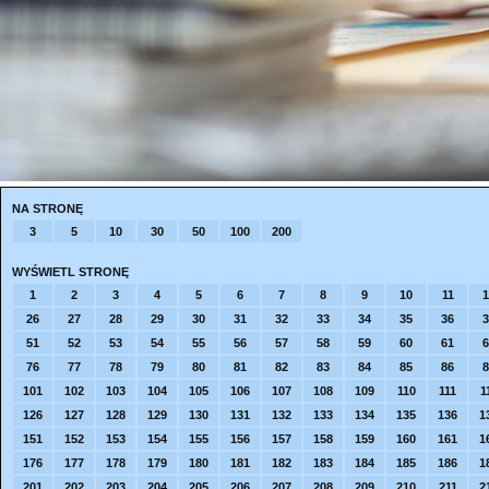
NA STRONĘ
3
5
10
30
50
100
200
WYŚWIETL STRONĘ
1
2
3
4
5
6
7
8
9
10
11
1
26
27
28
29
30
31
32
33
34
35
36
3
51
52
53
54
55
56
57
58
59
60
61
6
76
77
78
79
80
81
82
83
84
85
86
8
101
102
103
104
105
106
107
108
109
110
111
1
126
127
128
129
130
131
132
133
134
135
136
1
151
152
153
154
155
156
157
158
159
160
161
1
176
177
178
179
180
181
182
183
184
185
186
1
201
202
203
204
205
206
207
208
209
210
211
2