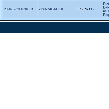
Prz
B+R
2020-12-29 18:01:33
ZP/327/061/U/20
BP ZPR PG
nau
Pro