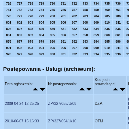
726
727
728
729
730
731
732
733
734
735
736
7
751
752
753
754
755
756
757
758
759
760
761
7
776
777
778
779
780
781
782
783
784
785
786
7
801
802
803
804
805
806
807
808
809
810
811
8
826
827
828
829
830
831
832
833
834
835
836
8
851
852
853
854
855
856
857
858
859
860
861
8
876
877
878
879
880
881
882
883
884
885
886
8
901
902
903
904
905
906
907
908
909
910
911
9
926
927
928
929
930
931
932
933
934
935
936
9
Postępowania - Usługi (archiwum):
Kod jedn.
Data ogłoszenia:
Nr postępowania:
prowadzącej:
2009-04-24 12:25:25
ZP/327/055/U/09
DZP.
2010-06-07 15:16:33
ZP/327/054/U/10
OTM