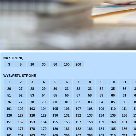
NA STRONĘ
3
5
10
30
50
100
200
WYŚWIETL STRONĘ
1
2
3
4
5
6
7
8
9
10
11
1
26
27
28
29
30
31
32
33
34
35
36
3
51
52
53
54
55
56
57
58
59
60
61
6
76
77
78
79
80
81
82
83
84
85
86
8
101
102
103
104
105
106
107
108
109
110
111
1
126
127
128
129
130
131
132
133
134
135
136
1
151
152
153
154
155
156
157
158
159
160
161
1
176
177
178
179
180
181
182
183
184
185
186
1
201
202
203
204
205
206
207
208
209
210
211
2