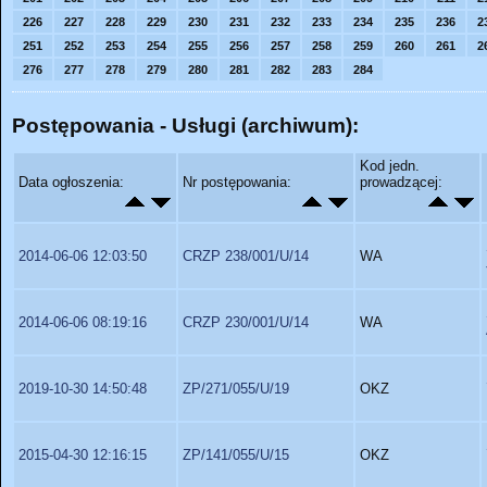
226
227
228
229
230
231
232
233
234
235
236
2
251
252
253
254
255
256
257
258
259
260
261
2
276
277
278
279
280
281
282
283
284
Postępowania - Usługi (archiwum):
Kod jedn.
Data ogłoszenia:
Nr postępowania:
prowadzącej:
2014-06-06 12:03:50
CRZP 238/001/U/14
WA
2014-06-06 08:19:16
CRZP 230/001/U/14
WA
2019-10-30 14:50:48
ZP/271/055/U/19
OKZ
2015-04-30 12:16:15
ZP/141/055/U/15
OKZ