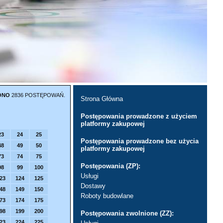
ONO
2836 POSTĘPOWAŃ.
Strona Główna
Postępowania prowadzone z użyciem
platformy zakupowej
23
24
25
Postępowania prowadzone bez użycia
48
49
50
platformy zakupowej
73
74
75
Postępowania (ZP):
98
99
100
Usługi
23
124
125
Dostawy
48
149
150
Roboty budowlane
73
174
175
98
199
200
Postępowania zwolnione (ZZ):
23
224
225