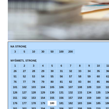
NA STRONĘ
3
5
10
30
50
100
200
WYŚWIETL STRONĘ
1
2
3
4
5
6
7
8
9
10
11
26
27
28
29
30
31
32
33
34
35
36
51
52
53
54
55
56
57
58
59
60
61
76
77
78
79
80
81
82
83
84
85
86
101
102
103
104
105
106
107
108
109
110
11
126
127
128
129
130
131
132
133
134
135
13
151
152
153
154
155
156
157
158
159
160
16
176
177
178
179
180
181
182
183
184
185
18
201
202
203
204
205
206
207
208
209
210
21