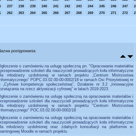
6
237
238
239
240
241
242
243
244
245
246
247
2
1
262
263
264
265
266
267
268
269
270
271
272
2
Nazwa postępowania:
Ogłoszenie o zamówieniu na usługę społeczną pn. "Opracowanie materiałów
i przeprowadzenie szkoleń dla nauczycieli prowadzących koła informatyczne
dla młodzieży uzdolnionej w ramach projektu „Centrum Mistrzostwa
Informatycznego” POPC.03.02.00-00-0002/18 w ramach Osi Priorytetowej nr
3 „Cyfrowe kompetencje społeczeństwa”, Działanie nr 3.2 „Innowacyjne
ozwiązania na rzecz aktywizacji cyfrowej” w latach 2019-2023.
Ogłoszenie o zamówieniu na usługę społeczną na opracowanie materiałów i
przeprowadzenie szkoleń dla nauczycieli prowadzących koła informatyczne
dla młodzieży uzdolnionej w ramach projektu "Centrum Mistrzostwa
Informatycznego" POC.03.02.00-00-0002/18
Ogłoszenie o zamówieniu na usługę społeczną na opracowanie materiałów i
przeprowadzenie szkoleń dla nauczycieli prowadzących koła informatyczne
dla młodzieży uzdolnionej oraz zdalnych konsultacji na platformie e-
learningowej Moodle w ramach projektu