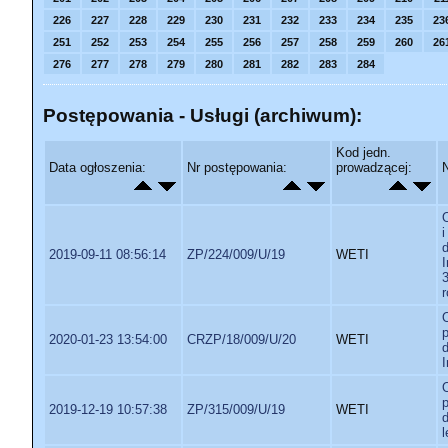
226
227
228
229
230
231
232
233
234
235
23
251
252
253
254
255
256
257
258
259
260
26
276
277
278
279
280
281
282
283
284
Postępowania - Usługi (archiwum):
Kod jedn.
Data ogłoszenia:
Nr postępowania:
prowadzącej:
2019-09-11 08:56:14
ZP/224/009/U/19
WETI
r
2020-01-23 13:54:00
CRZP/18/009/U/20
WETI
2019-12-19 10:57:38
ZP/315/009/U/19
WETI