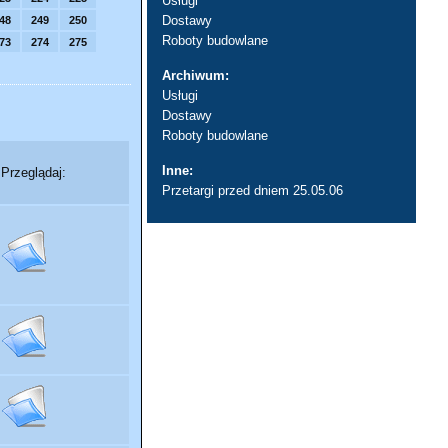
Usługi
Dostawy
48
249
250
Roboty budowlane
73
274
275
Archiwum:
Usługi
Dostawy
Roboty budowlane
Inne:
Przeglądaj:
Przetargi przed dniem 25.05.06