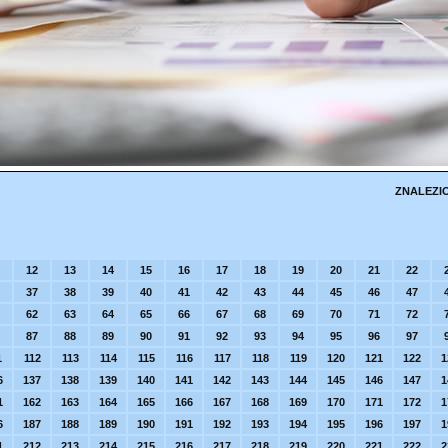
ZNALEZI
12
13
14
15
16
17
18
19
20
21
22
37
38
39
40
41
42
43
44
45
46
47
62
63
64
65
66
67
68
69
70
71
72
87
88
89
90
91
92
93
94
95
96
97
1
112
113
114
115
116
117
118
119
120
121
122
1
6
137
138
139
140
141
142
143
144
145
146
147
1
1
162
163
164
165
166
167
168
169
170
171
172
1
6
187
188
189
190
191
192
193
194
195
196
197
1
1
212
213
214
215
216
217
218
219
220
221
222
2