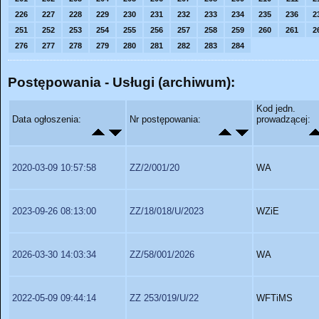
226
227
228
229
230
231
232
233
234
235
236
2
251
252
253
254
255
256
257
258
259
260
261
2
276
277
278
279
280
281
282
283
284
Postępowania - Usługi (archiwum):
Kod jedn.
Data ogłoszenia:
Nr postępowania:
prowadzącej:
2020-03-09 10:57:58
ZZ/2/001/20
WA
2023-09-26 08:13:00
ZZ/18/018/U/2023
WZiE
2026-03-30 14:03:34
ZZ/58/001/2026
WA
2022-05-09 09:44:14
ZZ 253/019/U/22
WFTiMS