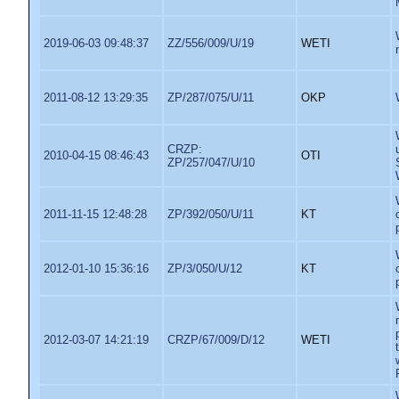
2019-06-03 09:48:37
ZZ/556/009/U/19
WETI
2011-08-12 13:29:35
ZP/287/075/U/11
OKP
CRZP:
2010-04-15 08:46:43
OTI
ZP/257/047/U/10
2011-11-15 12:48:28
ZP/392/050/U/11
KT
2012-01-10 15:36:16
ZP/3/050/U/12
KT
2012-03-07 14:21:19
CRZP/67/009/D/12
WETI