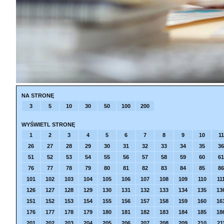
NA STRONĘ
3
5
10
30
50
100
200
WYŚWIETL STRONĘ
1
2
3
4
5
6
7
8
9
10
11
26
27
28
29
30
31
32
33
34
35
36
51
52
53
54
55
56
57
58
59
60
61
76
77
78
79
80
81
82
83
84
85
86
101
102
103
104
105
106
107
108
109
110
11
126
127
128
129
130
131
132
133
134
135
13
151
152
153
154
155
156
157
158
159
160
16
176
177
178
179
180
181
182
183
184
185
18
201
202
203
204
205
206
207
208
209
210
21