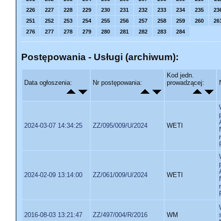
226
227
228
229
230
231
232
233
234
235
23
251
252
253
254
255
256
257
258
259
260
26
276
277
278
279
280
281
282
283
284
Postępowania - Usługi (archiwum):
Kod jedn.
Data ogłoszenia:
Nr postępowania:
prowadzącej:
2024-03-07 14:34:25
ZZ/095/009/U/2024
WETI
2024-02-09 13:14:00
ZZ/061/009/U/2024
WETI
2016-08-03 13:21:47
ZZ/497/004/R/2016
WM