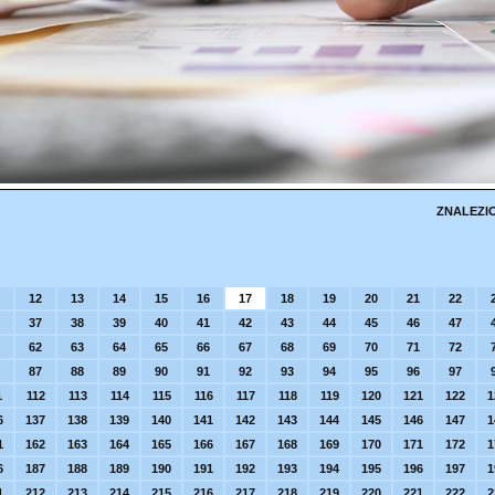
ZNALEZI
12
13
14
15
16
17
18
19
20
21
22
37
38
39
40
41
42
43
44
45
46
47
62
63
64
65
66
67
68
69
70
71
72
87
88
89
90
91
92
93
94
95
96
97
1
112
113
114
115
116
117
118
119
120
121
122
1
6
137
138
139
140
141
142
143
144
145
146
147
1
1
162
163
164
165
166
167
168
169
170
171
172
1
6
187
188
189
190
191
192
193
194
195
196
197
1
1
212
213
214
215
216
217
218
219
220
221
222
2