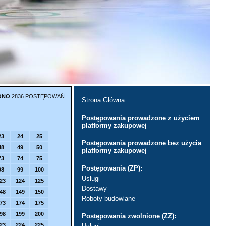
ONO
2836 POSTĘPOWAŃ.
Strona Główna
Postępowania prowadzone z użyciem
platformy zakupowej
23
24
25
Postępowania prowadzone bez użycia
48
49
50
platformy zakupowej
73
74
75
Postępowania (ZP):
98
99
100
Usługi
23
124
125
Dostawy
48
149
150
Roboty budowlane
73
174
175
98
199
200
Postępowania zwolnione (ZZ):
23
224
225