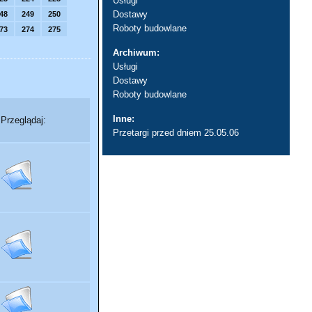
Usługi
Dostawy
48
249
250
Roboty budowlane
73
274
275
Archiwum:
Usługi
Dostawy
Roboty budowlane
Inne:
Przeglądaj:
Przetargi przed dniem 25.05.06