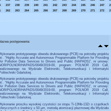
6
237
238
239
240
241
242
243
244
245
246
247
2
1
262
263
264
265
266
267
268
269
270
271
272
2
Nazwa postępowania:
Wykonanie prototypowego obwodu drukowanego (PCB) na potrzeby projektu
pt:. “Highly Accurate and Autonomous Programmable Platform for Providing
Air Pollution Data Services to Drivers and Public (HAPADS)”, nr umowy:
NOR/POLNOR/HAPADS/0049/2019-00, program: POLNOR 2019 Call,
realizowanego na Wydziale Elektroniki, Telekomunikacji i Informatyki
Politechniki Gdańskiej.
Wykonanie prototypowego obwodu drukowanego (PCB) na potrzeby projektu
pt:. “Highly Accurate and Autonomous Programmable Platform for Providing
Air Pollution Data Services to Drivers and Public (HAPADS)”, nr umowy:
NOR/POLNOR/HAPADS/0049/2019-00, program: POLNOR 2019 Call,
realizowanego na Wydziale Elektroniki, Telekomunikacji i Informatyki
Politechniki Gdańskiej.
Wykonanie proszku wysokiej czystości ze stopu Ti-13Nb-13Zr o cząstkach
sferycznych o średnicy ≤ 50 µm, metodą atomizacji plazmowej dla Wydziału