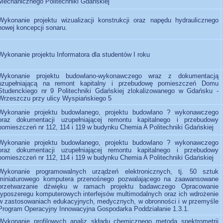
Mechanicznego Politechniki Gdańskiej
Wykonanie projektu wizualizacji konstrukcji oraz napędu hydraulicznego
nowej koncepcji sonaru.
Wykonanie projektu Informatora dla studentów I roku
Wykonanie projektu budowlano-wykonawczego wraz z dokumentacją
uzupełniającą na remont kapitalny i przebudowę pomieszczeń Domu
Studenckiego nr 9 Politechniki Gdańskiej zlokalizowanego w Gdańsku -
Wrzeszczu przy ulicy Wyspiańskiego 5
Wykonanie projektu budowlanego, projektu budowlano ? wykonawczego
oraz dokumentacji uzupełniającej remontu kapitalnego i przebudowy
pomieszczeń nr 112, 114 i 119 w budynku Chemia A Politechniki Gdańskiej
Wykonanie projektu budowlanego, projektu budowlano ? wykonawczego
oraz dokumentacji uzupełniającej remontu kapitalnego i przebudowy
pomieszczeń nr 112, 114 i 119 w budynku Chemia A Politechniki Gdańskiej
Wykonanie programowalnych urządzeń elektronicznych, tj. 50 sztuk
miniaturowego komputera przenośnego pozwalającego na zaawansowane
przetwarzanie dźwięku w ramach projektu badawczego Opracowanie
typoszeregu komputerowych interfejsów multimodalnych oraz ich wdrożenie
w zastosowaniach edukacyjnych, medycznych, w obronności i w przemyśle
Program Operacyjny Innowacyjna Gospodarka Poddziałanie 1.3.1.
Wykonanie profilowych analiz składu chemicznego metodą spektrometrii