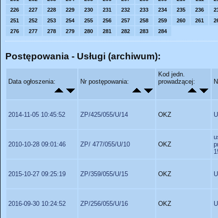
226
227
228
229
230
231
232
233
234
235
236
2
251
252
253
254
255
256
257
258
259
260
261
2
276
277
278
279
280
281
282
283
284
Postępowania - Usługi (archiwum):
Kod jedn.
Data ogłoszenia:
Nr postępowania:
prowadzącej:
N
2014-11-05 10:45:52
ZP/425/055/U/14
OKZ
U
u
2010-10-28 09:01:46
ZP/ 477/055/U/10
OKZ
p
1
2015-10-27 09:25:19
ZP/359/055/U/15
OKZ
U
2016-09-30 10:24:52
ZP/256/055/U/16
OKZ
U