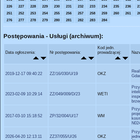
226
227
228
229
230
231
232
233
234
235
236
2
251
252
253
254
255
256
257
258
259
260
261
2
276
277
278
279
280
281
282
283
284
Postępowania - Usługi (archiwum):
Kod jedn.
Data ogłoszenia:
Nr postępowania:
prowadzącej:
Nazw
Real
2019-12-17 09:40:22
ZZ/16/030/U/19
OKZ
Gdań
Prz
inte
2023-02-09 10:29:14
ZZ/049/009/D/23
WETI
insp
brze
Przy
pro
2017-03-10 15:18:52
ZP/32/004/U/17
WM
kosm
N024
Przy
2026-04-20 12:13:11
ZZ37/055/U/26
OKZ
jed