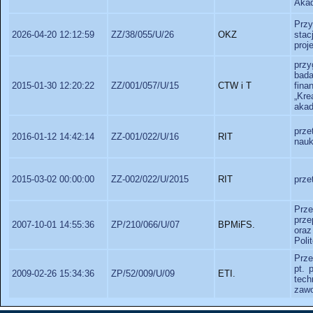
Akad
Przy
2026-04-20 12:12:59
ZZ/38/055/U/26
OKZ
sta
proj
przy
bada
2015-01-30 12:20:22
ZZ/001/057/U/15
CTW i T
fina
„Kre
akad
prze
2016-01-12 14:42:14
ZZ-001/022/U/16
RIT
nauk
2015-03-02 00:00:00
ZZ-002/022/U/2015
RIT
prze
Prz
prze
2007-10-01 14:55:36
ZP/210/066/U/07
BPMiFS.
oraz
Poli
Prze
pt. 
2009-02-26 15:34:36
ZP/52/009/U/09
ETI.
tech
zaw