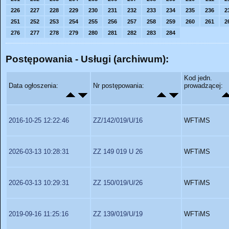
226
227
228
229
230
231
232
233
234
235
236
2
251
252
253
254
255
256
257
258
259
260
261
2
276
277
278
279
280
281
282
283
284
Postępowania - Usługi (archiwum):
Kod jedn.
Data ogłoszenia:
Nr postępowania:
prowadzącej:
2016-10-25 12:22:46
ZZ/142/019/U/16
WFTiMS
2026-03-13 10:28:31
ZZ 149 019 U 26
WFTiMS
2026-03-13 10:29:31
ZZ 150/019/U/26
WFTiMS
2019-09-16 11:25:16
ZZ 139/019/U/19
WFTiMS