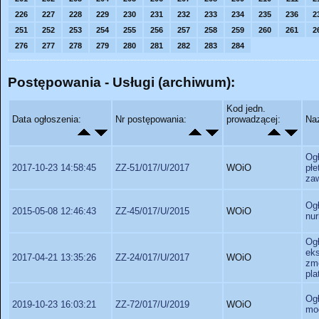
226
227
228
229
230
231
232
233
234
235
236
2
251
252
253
254
255
256
257
258
259
260
261
2
276
277
278
279
280
281
282
283
284
Postępowania - Usługi (archiwum):
Kod jedn.
Data ogłoszenia:
Nr postępowania:
prowadzącej:
Na
Og
2017-10-23 14:58:45
ZZ-51/017/U/2017
WOiO
pł
za
Og
2015-05-08 12:46:43
ZZ-45/017/U/2015
WOiO
nu
Og
ek
2017-04-21 13:35:26
ZZ-24/017/U/2017
WOiO
zm
pla
Og
2019-10-23 16:03:21
ZZ-72/017/U/2019
WOiO
mo