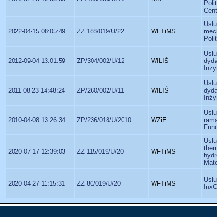
Poli
Cent
Usł
2022-04-15 08:05:49
ZZ 188/019/U/22
WFTiMS
mech
Poli
Usł
2012-09-04 13:01:59
ZP/304/002/U/12
WILIŚ
dyda
Inży
Usł
2011-08-23 14:48:24
ZP/260/002/U/11
WILIŚ
dyda
Inży
Usłu
2010-04-08 13:26:34
ZP/236/018/U/2010
WZiE
ram
Fund
Usł
ther
2020-07-17 12:39:03
ZZ 115/019/U/20
WFTiMS
hyd
Mate
Usłu
2020-04-27 11:15:31
ZZ 80/019/U/20
WFTiMS
InxC