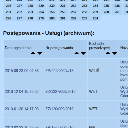
226
227
228
229
230
231
232
233
234
235
236
2
251
252
253
254
255
256
257
258
259
260
261
2
276
277
278
279
280
281
282
283
284
Postępowania - Usługi (archiwum):
Kod jedn.
Data ogłoszenia:
Nr postępowania:
prowadzącej:
Nazw
Usłu
odwi
2015-09-23 09:04:56
ZP/292/002/U/15
WILIŚ
tech
hydr
pomi
Usł
2018-12-04 15:28:32
ZZ/1227/009/2018
WETI
Wydz
Gdań
Usł
2019-01-30 14:17:03
ZZ/120/009/2019
WETI
Wydz
Gdań
Usłu
Bibl
2010-02-23 10:33:56
ZP/166/030/U/10
NIB