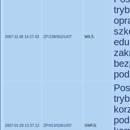
tr
op
szk
2007-11-08 14:27:43
ZP/238/002/U/07
WILŚ.
ed
za
bez
pod
Po
tr
ko
po
2007-01-29 13:37:12
ZP/013/026/U/07
SWFiS.