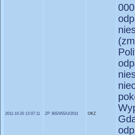
00
od
nie
(zm
Pol
od
nie
nie
po
Wyp
2011-10-20 13:07:11
ZP 365/055/U/2011
OKZ
Gda
od