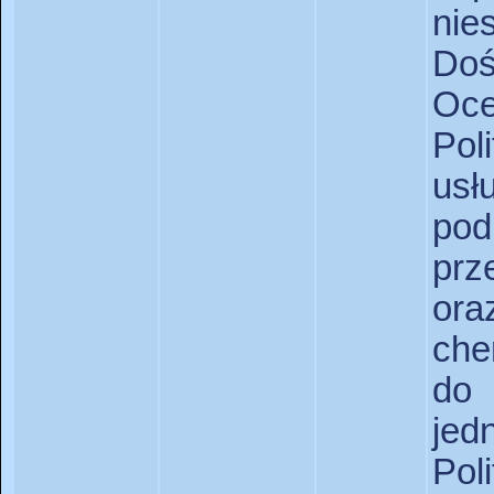
nie
Do
Oce
Pol
us
pod
pr
ora
che
do
je
Pol