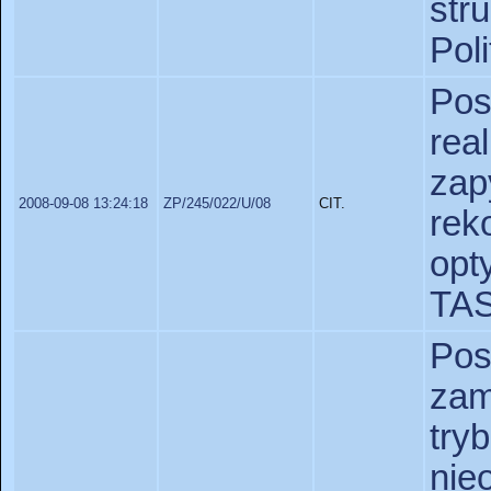
st
Pol
Po
re
za
2008-09-08 13:24:18
ZP/245/022/U/08
CIT.
re
opt
TAS
Po
za
t
nie