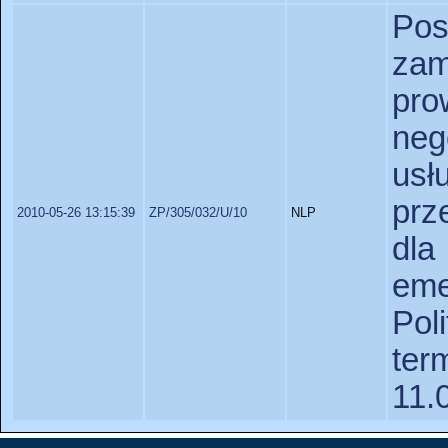
Po
za
pr
neg
us
prz
2010-05-26 13:15:39
ZP/305/032/U/10
NLP
dl
em
Po
te
11.