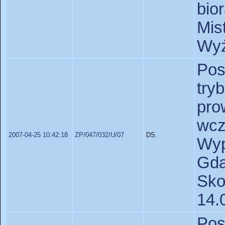
bi
Mis
Wyż
Po
tr
pr
wc
2007-04-25 10:42:18
ZP/047/032/U/07
DS.
Wyp
Gd
Sk
14.
Po