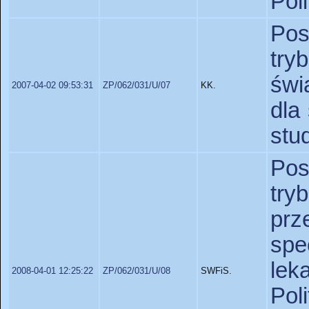
Pol
Po
tr
świ
2007-04-02 09:53:31
ZP/062/031/U/07
KK.
dla
stu
Po
tr
prz
sp
le
2008-04-01 12:25:22
ZP/062/031/U/08
SWFiS.
Po