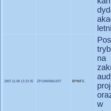
ka
dy
aka
letn
Po
try
na
za
au
2007-11-08 13:23:35
ZP/249/066/U/07
BPMiFS.
pro
ora
w 