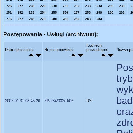
226
227
228
229
230
231
232
233
234
235
236
2
251
252
253
254
255
256
257
258
259
260
261
2
276
277
278
279
280
281
282
283
284
Postępowania - Usługi (archiwum):
Kod jedn.
Data ogłoszenia:
Nr postępowania:
prowadzącej:
Nazwa po
Po
try
wyk
bad
2007-01-31 08:45:26
ZP/284/032/U/06
DS.
ora
zdr