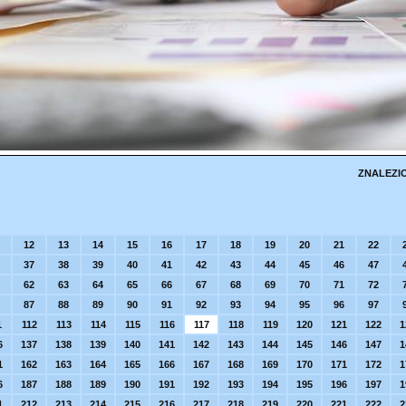
ZNALEZI
12
13
14
15
16
17
18
19
20
21
22
37
38
39
40
41
42
43
44
45
46
47
62
63
64
65
66
67
68
69
70
71
72
87
88
89
90
91
92
93
94
95
96
97
1
112
113
114
115
116
117
118
119
120
121
122
1
6
137
138
139
140
141
142
143
144
145
146
147
1
1
162
163
164
165
166
167
168
169
170
171
172
1
6
187
188
189
190
191
192
193
194
195
196
197
1
1
212
213
214
215
216
217
218
219
220
221
222
2