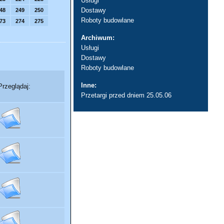
Usługi
Dostawy
48
249
250
Roboty budowlane
73
274
275
Archiwum:
Usługi
Dostawy
Roboty budowlane
Inne:
Przeglądaj:
Przetargi przed dniem 25.05.06