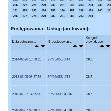
226
227
228
229
230
231
232
233
234
235
23
251
252
253
254
255
256
257
258
259
260
26
276
277
278
279
280
281
282
283
284
Postępowania - Usługi (archiwum):
Kod jedn.
Data ogłoszenia:
Nr postępowania:
prowadzącej:
2014-02-26 10:39:20
ZP/75/055/U/14
OKZ
2013-03-05 08:37:58
ZP/92/055/U/13
OKZ
2016-07-27 14:05:09
ZP/226/055/U/16
OKZ
2018-06-07 08:18:26
ZP/100/055/U/18
OKZ