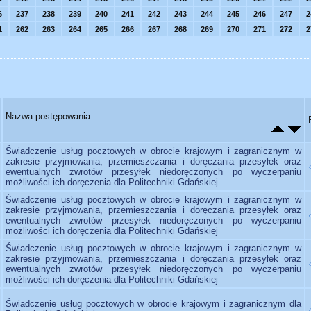
6
237
238
239
240
241
242
243
244
245
246
247
2
1
262
263
264
265
266
267
268
269
270
271
272
2
Nazwa postępowania:
Świadczenie usług pocztowych w obrocie krajowym i zagranicznym w
zakresie przyjmowania, przemieszczania i doręczania przesyłek oraz
ewentualnych zwrotów przesyłek niedoręczonych po wyczerpaniu
możliwości ich doręczenia dla Politechniki Gdańskiej
Świadczenie usług pocztowych w obrocie krajowym i zagranicznym w
zakresie przyjmowania, przemieszczania i doręczania przesyłek oraz
ewentualnych zwrotów przesyłek niedoręczonych po wyczerpaniu
możliwości ich doręczenia dla Politechniki Gdańskiej
Świadczenie usług pocztowych w obrocie krajowym i zagranicznym w
zakresie przyjmowania, przemieszczania i doręczania przesyłek oraz
ewentualnych zwrotów przesyłek niedoręczonych po wyczerpaniu
możliwości ich doręczenia dla Politechniki Gdańskiej
Świadczenie usług pocztowych w obrocie krajowym i zagranicznym dla