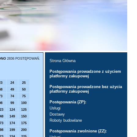
ONO
2836 POSTĘPOWAŃ.
Strona Główna
Postępowania prowadzone z użyciem
platformy zakupowej
23
24
25
Postępowania prowadzone bez użycia
48
49
50
platformy zakupowej
73
74
75
Postępowania (ZP):
98
99
100
Usługi
23
124
125
Dostawy
48
149
150
Roboty budowlane
73
174
175
98
199
200
Postępowania zwolnione (ZZ):
23
224
225