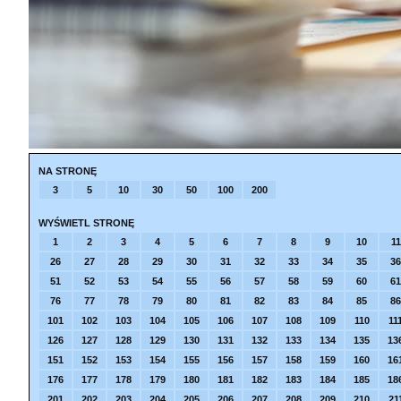
NA STRONĘ
3
5
10
30
50
100
200
WYŚWIETL STRONĘ
1
2
3
4
5
6
7
8
9
10
11
26
27
28
29
30
31
32
33
34
35
36
51
52
53
54
55
56
57
58
59
60
61
76
77
78
79
80
81
82
83
84
85
86
101
102
103
104
105
106
107
108
109
110
11
126
127
128
129
130
131
132
133
134
135
13
151
152
153
154
155
156
157
158
159
160
16
176
177
178
179
180
181
182
183
184
185
18
201
202
203
204
205
206
207
208
209
210
21