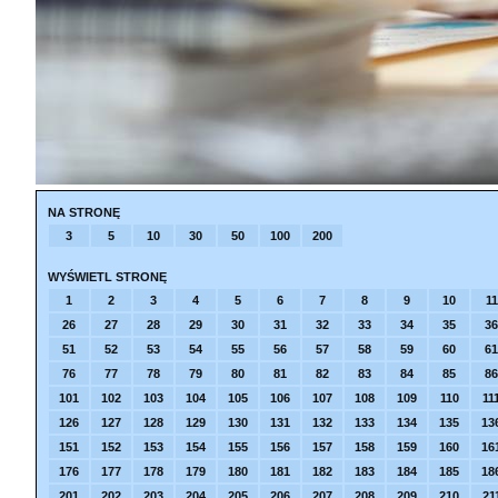
NA STRONĘ
3
5
10
30
50
100
200
WYŚWIETL STRONĘ
1
2
3
4
5
6
7
8
9
10
11
26
27
28
29
30
31
32
33
34
35
36
51
52
53
54
55
56
57
58
59
60
61
76
77
78
79
80
81
82
83
84
85
86
101
102
103
104
105
106
107
108
109
110
11
126
127
128
129
130
131
132
133
134
135
13
151
152
153
154
155
156
157
158
159
160
16
176
177
178
179
180
181
182
183
184
185
18
201
202
203
204
205
206
207
208
209
210
21