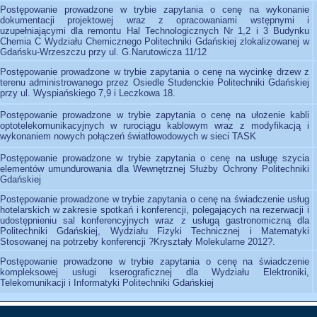
Postępowanie prowadzone w trybie zapytania o cenę na wykonanie
dokumentacji projektowej wraz z opracowaniami wstępnymi i
uzupełniającymi dla remontu Hal Technologicznych Nr 1,2 i 3 Budynku
Chemia C Wydziału Chemicznego Politechniki Gdańskiej zlokalizowanej w
Gdańsku-Wrzeszczu przy ul. G.Narutowicza 11/12
Postępowanie prowadzone w trybie zapytania o cenę na wycinkę drzew z
terenu administrowanego przez Osiedle Studenckie Politechniki Gdańskiej
przy ul. Wyspiańskiego 7,9 i Leczkowa 18.
Postępowanie prowadzone w trybie zapytania o cenę na ułożenie kabli
optotelekomunikacyjnych w rurociągu kablowym wraz z modyfikacją i
wykonaniem nowych połączeń światłowodowych w sieci TASK
Postępowanie prowadzone w trybie zapytania o cenę na usługę szycia
elementów umundurowania dla Wewnętrznej Służby Ochrony Politechniki
Gdańskiej
Postępowanie prowadzone w trybie zapytania o cenę na świadczenie usług
hotelarskich w zakresie spotkań i konferencji, polegających na rezerwacji i
udostępnieniu sal konferencyjnych wraz z usługą gastronomiczną dla
Politechniki Gdańskiej, Wydziału Fizyki Technicznej i Matematyki
Stosowanej na potrzeby konferencji ?Kryształy Molekularne 2012?.
Postępowanie prowadzone w trybie zapytania o cenę na świadczenie
kompleksowej usługi kserograficznej dla Wydziału Elektroniki,
Telekomunikacji i Informatyki Politechniki Gdańskiej