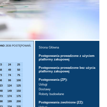
ONO
2836 POSTĘPOWAŃ.
Strona Główna
Postępowania prowadzone z użyciem
platformy zakupowej
23
24
25
Postępowania prowadzone bez użycia
48
49
50
platformy zakupowej
73
74
75
Postępowania (ZP):
98
99
100
Usługi
23
124
125
Dostawy
48
149
150
Roboty budowlane
73
174
175
98
199
200
Postępowania zwolnione (ZZ):
23
224
225