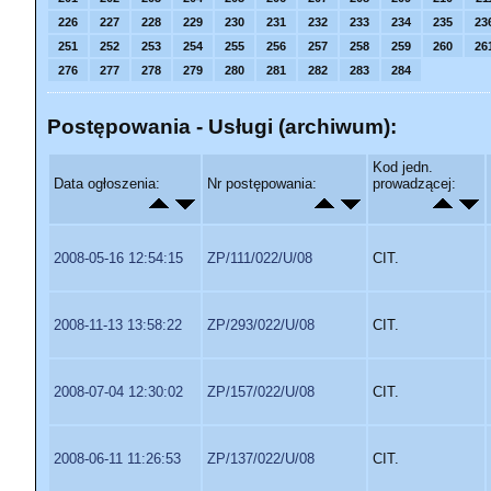
226
227
228
229
230
231
232
233
234
235
23
251
252
253
254
255
256
257
258
259
260
26
276
277
278
279
280
281
282
283
284
Postępowania - Usługi (archiwum):
Kod jedn.
Data ogłoszenia:
Nr postępowania:
prowadzącej:
2008-05-16 12:54:15
ZP/111/022/U/08
CIT.
2008-11-13 13:58:22
ZP/293/022/U/08
CIT.
2008-07-04 12:30:02
ZP/157/022/U/08
CIT.
2008-06-11 11:26:53
ZP/137/022/U/08
CIT.