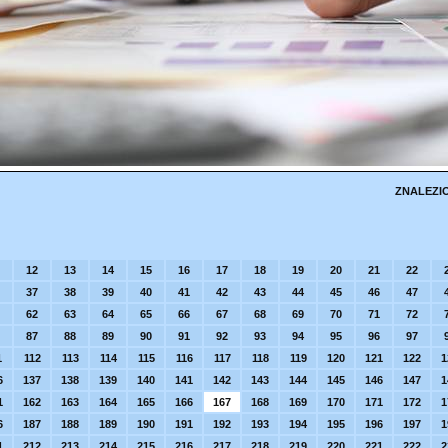
ZNALEZI
12
13
14
15
16
17
18
19
20
21
22
37
38
39
40
41
42
43
44
45
46
47
62
63
64
65
66
67
68
69
70
71
72
87
88
89
90
91
92
93
94
95
96
97
1
112
113
114
115
116
117
118
119
120
121
122
1
6
137
138
139
140
141
142
143
144
145
146
147
1
1
162
163
164
165
166
167
168
169
170
171
172
1
6
187
188
189
190
191
192
193
194
195
196
197
1
1
212
213
214
215
216
217
218
219
220
221
222
2