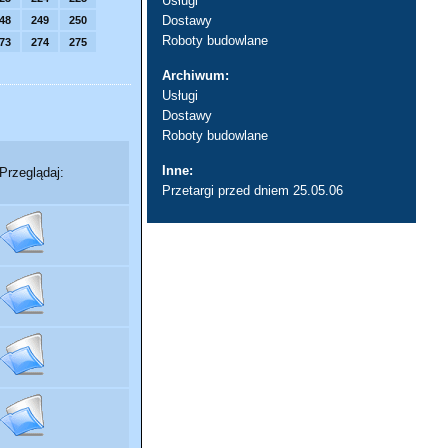
Usługi
Dostawy
48
249
250
Roboty budowlane
73
274
275
Archiwum:
Usługi
Dostawy
Roboty budowlane
Inne:
Przeglądaj:
Przetargi przed dniem 25.05.06