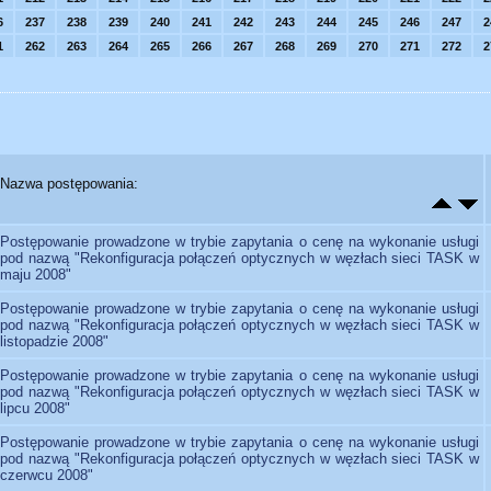
6
237
238
239
240
241
242
243
244
245
246
247
2
1
262
263
264
265
266
267
268
269
270
271
272
2
Nazwa postępowania:
Postępowanie prowadzone w trybie zapytania o cenę na wykonanie usługi
pod nazwą "Rekonfiguracja połączeń optycznych w węzłach sieci TASK w
maju 2008"
Postępowanie prowadzone w trybie zapytania o cenę na wykonanie usługi
pod nazwą "Rekonfiguracja połączeń optycznych w węzłach sieci TASK w
listopadzie 2008"
Postępowanie prowadzone w trybie zapytania o cenę na wykonanie usługi
pod nazwą "Rekonfiguracja połączeń optycznych w węzłach sieci TASK w
lipcu 2008"
Postępowanie prowadzone w trybie zapytania o cenę na wykonanie usługi
pod nazwą "Rekonfiguracja połączeń optycznych w węzłach sieci TASK w
czerwcu 2008"