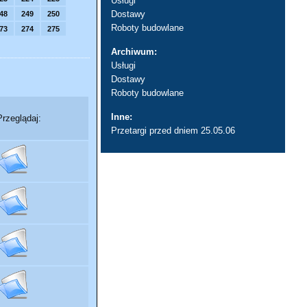
Usługi
Dostawy
48
249
250
Roboty budowlane
73
274
275
Archiwum:
Usługi
Dostawy
Roboty budowlane
Inne:
Przeglądaj:
Przetargi przed dniem 25.05.06