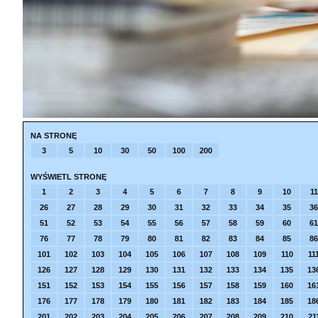
NA STRONĘ
3
5
10
30
50
100
200
WYŚWIETL STRONĘ
1
2
3
4
5
6
7
8
9
10
11
26
27
28
29
30
31
32
33
34
35
36
51
52
53
54
55
56
57
58
59
60
61
76
77
78
79
80
81
82
83
84
85
86
101
102
103
104
105
106
107
108
109
110
11
126
127
128
129
130
131
132
133
134
135
13
151
152
153
154
155
156
157
158
159
160
16
176
177
178
179
180
181
182
183
184
185
18
201
202
203
204
205
206
207
208
209
210
21