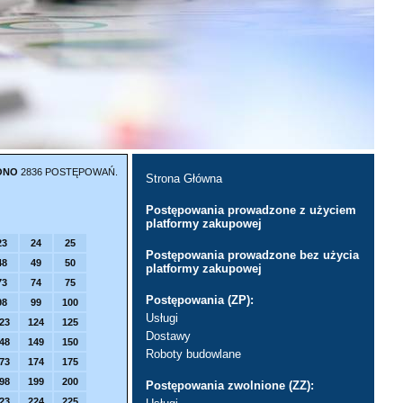
ONO
2836 POSTĘPOWAŃ.
Strona Główna
Postępowania prowadzone z użyciem
platformy zakupowej
23
24
25
Postępowania prowadzone bez użycia
48
49
50
platformy zakupowej
73
74
75
Postępowania (ZP):
98
99
100
Usługi
23
124
125
Dostawy
48
149
150
Roboty budowlane
73
174
175
98
199
200
Postępowania zwolnione (ZZ):
23
224
225