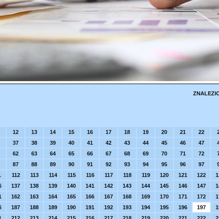
ZNALEZI
12
13
14
15
16
17
18
19
20
21
22
37
38
39
40
41
42
43
44
45
46
47
62
63
64
65
66
67
68
69
70
71
72
87
88
89
90
91
92
93
94
95
96
97
1
112
113
114
115
116
117
118
119
120
121
122
1
6
137
138
139
140
141
142
143
144
145
146
147
1
1
162
163
164
165
166
167
168
169
170
171
172
1
6
187
188
189
190
191
192
193
194
195
196
197
1
1
212
213
214
215
216
217
218
219
220
221
222
2