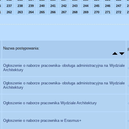
6
237
238
239
240
241
242
243
244
245
246
247
2
1
262
263
264
265
266
267
268
269
270
271
272
2
Nazwa postępowania:
Ogłoszenie o naborze pracownika- obsługa administracyjna na Wydziale
Architektury
Ogłoszenie o naborze pracownika- obsługa administracyjna na Wydziale
Architektury
Ogłoszenie o naborze pracownika Wydziale Architektury
Ogłoszenie o naborze pracownika w Erasmus+