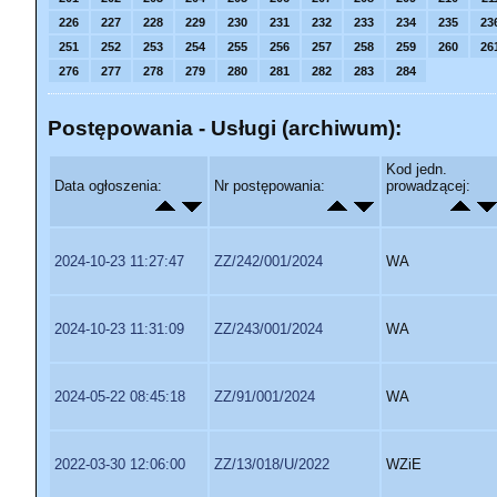
226
227
228
229
230
231
232
233
234
235
23
251
252
253
254
255
256
257
258
259
260
26
276
277
278
279
280
281
282
283
284
Postępowania - Usługi (archiwum):
Kod jedn.
Data ogłoszenia:
Nr postępowania:
prowadzącej:
2024-10-23 11:27:47
ZZ/242/001/2024
WA
2024-10-23 11:31:09
ZZ/243/001/2024
WA
2024-05-22 08:45:18
ZZ/91/001/2024
WA
2022-03-30 12:06:00
ZZ/13/018/U/2022
WZiE